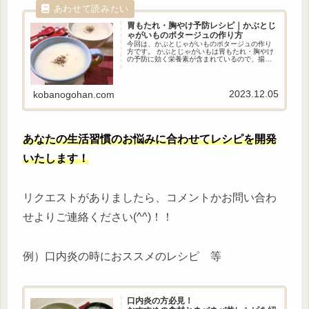
胃もたれ・胸やけ予防レシピ｜かぶとじ
ゃがいものポタージュの作り方
今回は、かぶとじゃがいものポタージュの作り
方です。 かぶとじゃがいもは胃もたれ・胸やけ
の予防に効く栄養素が含まれているので、揚げ
物やお肉料理などと一緒にこのポタージュを作
ると良いです。 かぶとじゃがいもの相性は抜群
でクリーミーでおいしいポタージュに仕上がり
ます。
2023.12.05
kobanogohan.com
あなたの生活習慣のお悩みに合わせてレシピを開発
いたします！
リクエストがありましたら、コメントかお問い合わ
せよりご連絡ください(^^)！！
例）口内炎の時におススメのレシピ 等
口内炎の方必見！