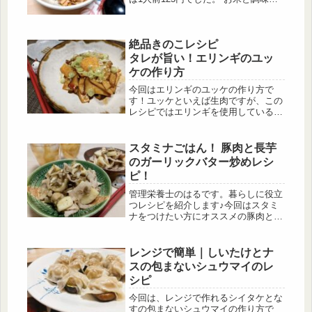
代を入れても150円前後で作ることが
できます。 また、このレシピの豚丼
の節約ポイントもご紹介してます。
絶品きのこレシピ
タレが旨い！エリンギのユッ
ケの作り方
今回はエリンギのユッケの作り方で
す！ユッケといえば生肉ですが、この
レシピではエリンギを使用しているの
で、低カロリーで安全においしく食べ
ることができます。甘辛いユッケのタ
レとエリンギの相性は抜群です。
スタミナごはん！ 豚肉と長芋
のガーリックバター炒めレシ
ピ！
管理栄養士のはるです。暮らしに役立
つレシピを紹介します♪今回はスタミ
ナをつけたい方にオススメの豚肉と長
芋のガーリックバター炒めのレシピで
す！夏バテ防止にもピッタリの一品と
なっています。
レンジで簡単｜しいたけとナ
スの包まないシュウマイのレ
シピ
今回は、レンジで作れるシイタケとな
すの包まないシュウマイの作り方で