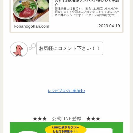
おすすめの食材とネバネバ丼レシピを紹
介！
管理栄養士はるです。 暮らしに役立つレシピを
紹介します♪ 今回は口内炎の方におすすめのネバ
ネバ丼のレシピです！ ビタミン剤や薬だけで対
処するのではなく、栄養を摂って身体の内側か
らケアすることも大切です！ 口内炎ができた時
の参考にしてみてください。
2023.04.19
kobanogohan.com
お気軽にコメント下さい！！
レシピブログに参加中♪
★★★ 公式LINE登録 ★★★