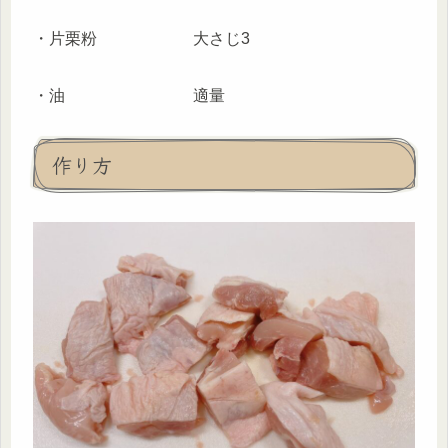
・片栗粉 大さじ3
・油 適量
作り方