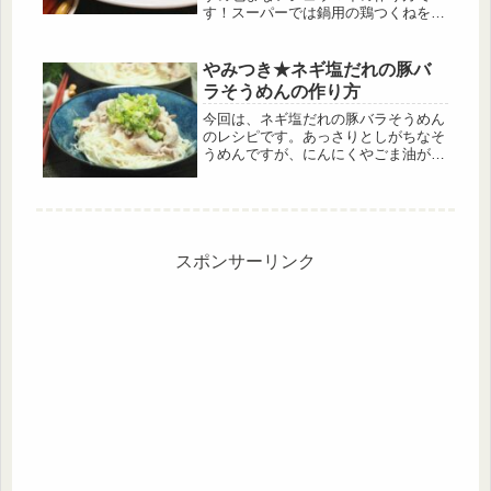
す！スーパーでは鍋用の鶏つくねを安
くたくさん売っているので、そのつく
ねをシュウマイにアレンジします。
つくねを作る手間が省けてシュウマイ
やみつき★ネギ塩だれの豚バ
の皮を被せるだけなので超簡単に作る
ラそうめんの作り方
ことができます。 シイタケとなすに
お肉のうま味が染み込んで絶品です！
今回は、ネギ塩だれの豚バラそうめん
のレシピです。あっさりとしがちなそ
うめんですが、にんにくやごま油が効
いていて食欲をそそる一品です。ま
た、ボリュームもあり食べ応え抜群と
なっています。ぜひ作ってみて下さ
い！
スポンサーリンク