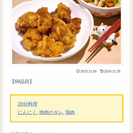
2023.12.09
2024.11.29
【69品目】
20分料理
にんにく
, 
焼肉のタレ
, 
鶏肉