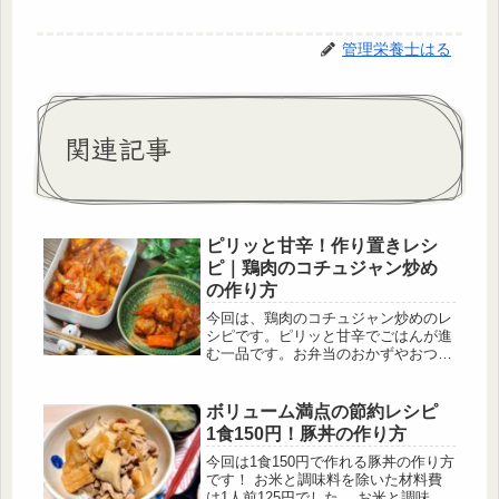
管理栄養士はる
関連記事
ピリッと甘辛！作り置きレシ
ピ｜鶏肉のコチュジャン炒め
の作り方
今回は、鶏肉のコチュジャン炒めのレ
シピです。ピリッと甘辛でごはんが進
む一品です。お弁当のおかずやおつま
みにもなります。ごはんが進むおかず
を作りたい方、作り置きできるおかず
を作りたい方、辛いものが好きな方等
ボリューム満点の節約レシピ
にこのレシピをオススメします。
1食150円！豚丼の作り方
今回は1食150円で作れる豚丼の作り方
です！ お米と調味料を除いた材料費
は1人前125円でした。 お米と調味料