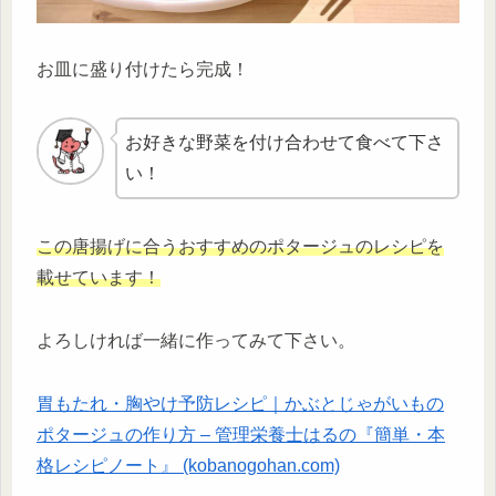
お皿に盛り付けたら完成！
お好きな野菜を付け合わせて食べて下さ
い！
この唐揚げに合うおすすめのポタージュのレシピを
載せています！
よろしければ一緒に作ってみて下さい。
胃もたれ・胸やけ予防レシピ｜かぶとじゃがいもの
ポタージュの作り方 – 管理栄養士はるの『簡単・本
格レシピノート』 (kobanogohan.com)