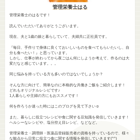
管理栄養士はる
管理栄養士のはるです！
読んでいただいてありがとうございます。
現在、夫と1歳の娘と暮らしていて、夫婦共に正社員です。
『毎日、手作りで身体に良くておいしいものを食べてもらいたいし、自
分も食べたい！』と思っています。
しかし、仕事が終わってから夜ごはん何にしようか考えて、作るのは大
変だなと感じています。。。
同じ悩みを持っている方も多いのではないでしょうか？
そんな方に向けて、簡単なのに本格的な共働きご飯をご紹介します！
どれもオリジナルレシピです♪
1人暮らしや主婦の方にもおススメです！
何を作ろうか迷った時にはこのブログを見て下さい☺
また、暮らしに役立つレシピや食に関する豆知識を発信していきます！
ヘルシーなレシピや、塩分控え目レシピ、などなど。
管理栄養士・調理師・医薬品登録販売者の資格を持っているので、様々
な観点から日常に役立つ食に関する情報を発信していきます(^^)