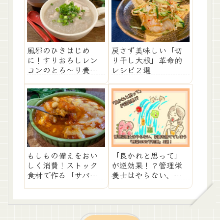
風邪のひきはじめ
戻さず美味しい「切
に！すりおろしレン
り干し大根」革命的
コンのとろ～り養生
レシピ２選
スープ
もしもの備えをおい
「良かれと思って」
しく消費！ストック
が逆効果！？管理栄
食材で作る「サバ缶
養士はやらない、栄養
と大豆のチーズ乗
を捨ててしまう「野
せ」レシピ
菜のNG下処理」3選