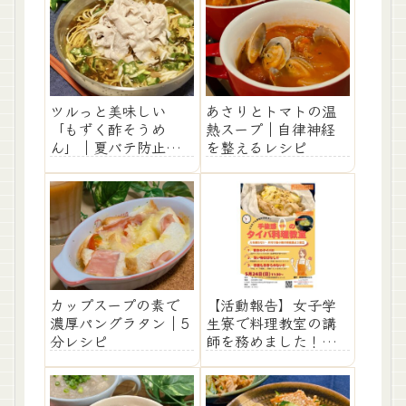
ツルっと美味しい
あさりとトマトの温
「もずく酢そうめ
熱スープ｜自律神経
ん」｜夏バテ防止レ
を整えるレシピ
シピ
カップスープの素で
【活動報告】女子学
濃厚パングラタン｜5
生寮で料理教室の講
分レシピ
師を務めました！タ
イパ重視で自炊を楽
しく♪