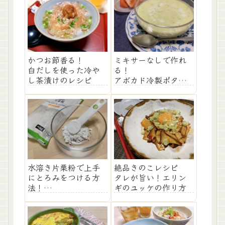
かつお節香る！
ミキサーなしで作れ
白だしを使った冷や
る！
し茶漬けのレシピ
アボカド冷製ポター
ジュのレシピ
水溶き片栗粉で上手
絶品きのこレシピ
にとろみをつける方
タレが旨い！エリン
法！
ギのユッケの作り方
だまにならないコツ5
つ徹底解説