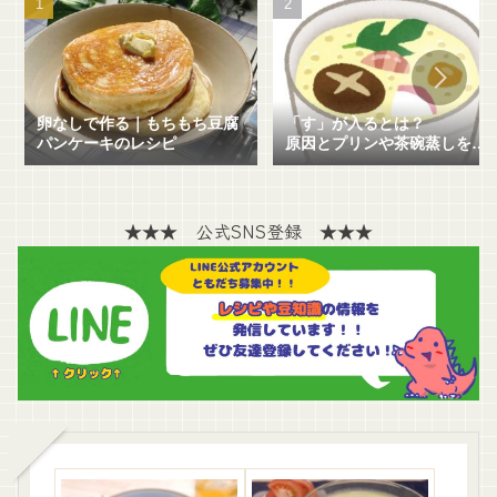
卵なしで作る｜もちもち豆腐
「す」が入るとは？
パンケーキのレシピ
原因とプリンや茶碗蒸しを失
敗せずに作る方法を解説！
★★★ 公式SNS登録 ★★★