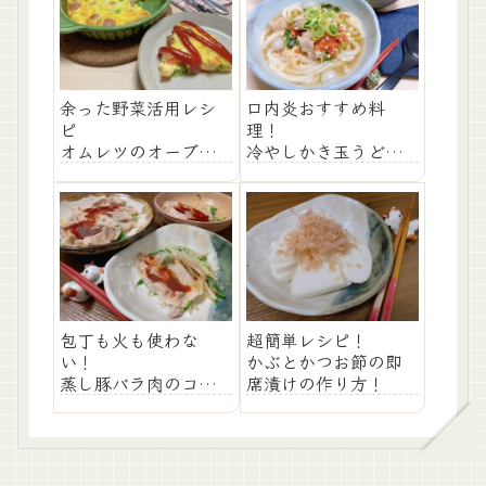
余った野菜活用レシ
口内炎おすすめ料
ピ
理！
オムレツのオーブン
冷やしかき玉うどん
焼きの作り方！
のレシピ
包丁も火も使わな
超簡単レシピ！
い！
かぶとかつお節の即
蒸し豚バラ肉のコチ
席漬けの作り方！
ュジャンソースがけ
レシピ