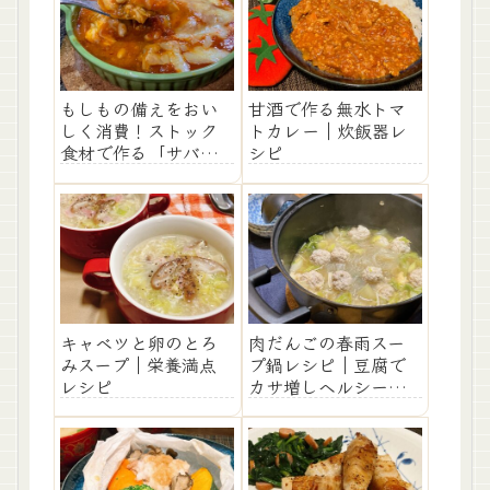
もしもの備えをおい
甘酒で作る無水トマ
しく消費！ストック
トカレー｜炊飯器レ
食材で作る「サバ缶
シピ
と大豆のチーズ乗
せ」レシピ
キャベツと卵のとろ
肉だんごの春雨スー
みスープ｜栄養満点
プ鍋レシピ｜豆腐で
レシピ
カサ増しヘルシー腸
活