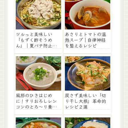
ツルっと美味しい
あさりとトマトの温
「もずく酢そうめ
熱スープ｜自律神経
ん」｜夏バテ防止レ
を整えるレシピ
シピ
風邪のひきはじめ
戻さず美味しい「切
に！すりおろしレン
り干し大根」革命的
コンのとろ～り養生
レシピ２選
スープ