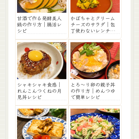
甘酒で作る発酵美人
かぼちゃとクリーム
鍋の作り方｜腸活レ
チーズのサラダ｜包
シピ
丁使わないレンチン
レシピ
シャキシャキ食感｜
とろ～り卵の親子丼
れんこんつくねの月
の作り方｜めんつゆ
見丼レシピ
で簡単レシピ