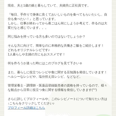
現在、夫と1歳の娘と暮らしていて、夫婦共に正社員です。
『毎日、手作りで身体に良くておいしいものを食べてもらいたいし、自
分も食べたい！』と思っています。
しかし、仕事が終わってから夜ごはん何にしようか考えて、作るのは大
変だなと感じています。。。
同じ悩みを持っている方も多いのではないでしょうか？
そんな方に向けて、簡単なのに本格的な共働きご飯をご紹介します！
どれもオリジナルレシピです♪
1人暮らしや主婦の方にもおススメです！
何を作ろうか迷った時にはこのブログを見て下さい☺
また、暮らしに役立つレシピや食に関する豆知識を発信していきます！
ヘルシーなレシピや、塩分控え目レシピ、などなど。
管理栄養士・調理師・医薬品登録販売者の資格を持っているので、様々
な観点から日常に役立つ食に関する情報を発信していきます(^^)
さらに詳しくプロフィールや、このレシピノートについて知りたい方は
↓こちらをクリックしてください♪
プロフィール詳細はこちら