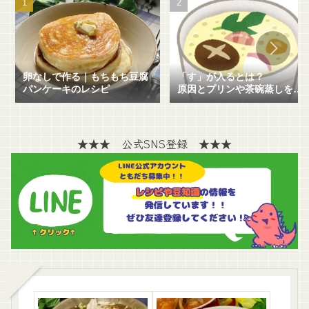
卵なしで作る｜もちもち豆腐
「す」が入るとは？
パンケーキのレシピ
原因とプリンや茶碗蒸しを失
敗せずに作る方法を解説！
★★★ 公式SNS登録 ★★★