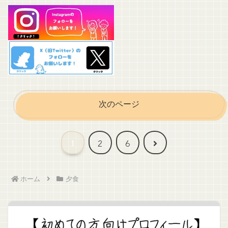
次のページ
次
1
2
6
へ
ホーム
夕食