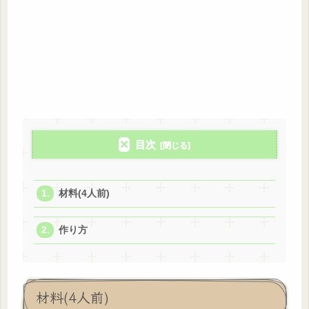
目次
材料(4人前)
作り方
材料(4人前)