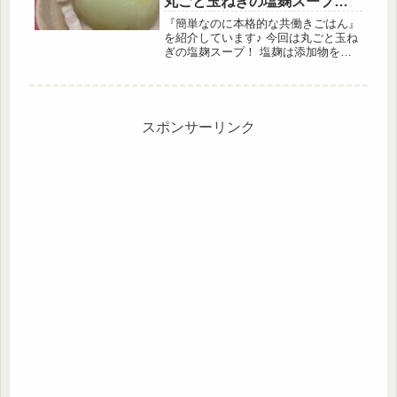
丸ごと玉ねぎの塩麹スープレ
シピ！
『簡単なのに本格的な共働きごはん』
を紹介しています♪ 今回は丸ごと玉ね
ぎの塩麹スープ！ 塩麹は添加物を使
っていないので、身体にも良い自然で
美味しい調味料となります 玉ねぎを
じっくりと煮込むことで甘くなり、さ
らに塩麹を使うことでうま味がアップ
します！ また、生姜も入っているの
スポンサーリンク
で身体がポカポカになり冬にピッタリ
です