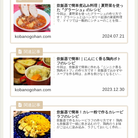
炊飯器で簡単煮込み料理｜夏野菜を使っ
た『グラーシュ』のレシピ
今回は、夏野菜を使ったグラーシュの作り方で
す！ グラーシュとはハンガリー起源の家庭料理
で、ドイツでは一般的にシチューのことを指し
ます。 このレシピでは夏野菜を使用し、家庭に
ある調味料で作れるようにアレンジしていま
す。 切って炊飯器に入れるだけで簡単に作るこ
とができるのでぜひお試しください♪
2024.07.21
kobanogohan.com
炊飯器で簡単!｜にんにく香る鶏肉ポト
フのレシピ
今回は、炊飯器で簡単に作れる『ニンニク香る
鶏肉ポトフ』の作り方です！ 炊飯器でおかずや
スープを作る時は、お米を炊けなくなるという
デメリットがありますが、ポトフはパンと合う
ので、お米を炊いておく手間が省けます。 ぜ
ひ、お好きなパンと一緒に味わってみて下さい♪
2023.12.30
kobanogohan.com
炊飯器で簡単！
カレー粉で作るカレーピ
ラフのレシピ
炊飯器で作るカレーピラフの作り方です！ 鶏肉
も炊飯器で一緒に炊き込むので、鶏肉のうま味
がごはんに染み込み、ラクしておいしく作れま
す。 炒めないので油を使う必要がなく、通常の
ピラフよりもヘルシーです。