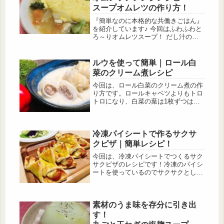
酸味と塩味はレモン汁としょうゆ、オ
スープオムレツの作り方！
イスターソースで代用しています。
『簡単なのに本格的な共働きごはん』
を紹介しています♪ 今回はふわふわと
ろ～りオムレツスープ！ だし汁の中
にだし巻き卵が入っている料理がある
ので、それの洋風バージョンのレシピ
を考えてみました！ 【このレシピを
ルウを使って簡単｜ロール白
おススメする方】 ●野菜を沢山摂りた
菜のクリーム煮レシピ
い方 ●卵料理のレパートリーを増やし
たい方におススメです
今回は、ロール白菜のクリーム煮の作
り方です。ロールキャベツよりもトロ
トロになり、白菜の葉は1枚ずつはが
しやすいので調理も簡単です！また、
クリームシチューのルウを使うので味
付けに失敗することなく美味しく仕上
冷凍パイシートで作るサクサ
がります。ぜひ白菜料理のレパートリ
ーを広げてみて下さい！
クピザ｜簡単レシピ！
今回は、冷凍パイシートでつくるサク
サクピザのレシピです！冷凍のパイシ
ートを使っているのでサクサクとした
食感で、いつもと違ったピザを味わえ
ます。簡単に作れて見栄えもいいので
パーティー料理にも向いています。コ
素材のうま味を存分に引き出
ーンやサラミなどお好きな具材ものせ
て、ぜひ作ってみて下さい♪
す！