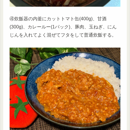
④炊飯器の内釜にカットトマト缶(400g)、甘酒
(300g)、カレールー(1パック)、豚肉、玉ねぎ、にん
じんを入れてよく混ぜてフタをして普通炊飯する。