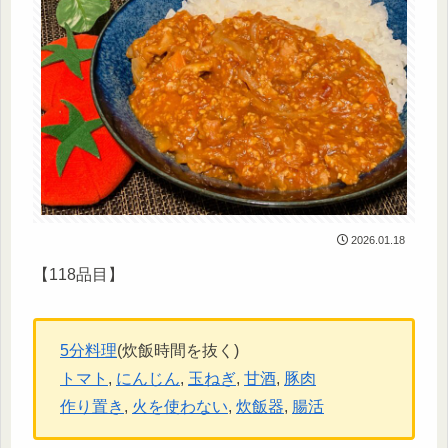
2026.01.18
【118品目】
5分料理
(炊飯時間を抜く)
トマト
, 
にんじん
, 
玉ねぎ
, 
甘酒
, 
豚肉
作り置き
, 
火を使わない
, 
炊飯器
, 
腸活