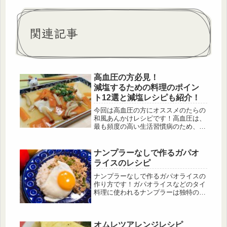
関連記事
高血圧の方必見！
減塩するための料理のポイン
ト12選と減塩レシピも紹介！
今回は高血圧の方にオススメのたらの
和風あんかけレシピです！高血圧は、
最も頻度の高い生活習慣病のため、
日々の食事で気を付けることが大切で
す。そこで、高血圧の種類と原因、栄
養・食事療法についても詳しく解説し
ナンプラーなしで作るガパオ
ていきます。
ライスのレシピ
ナンプラーなしで作るガパオライスの
作り方です！ガパオライスなどのタイ
料理に使われるナンプラーは独特の匂
いが特徴で、好き嫌いがハッキリ分か
れる調味料です。このレシピでは、ナ
ンプラーなしでお家にある調味料で作
オムレツアレンジレシピ
れるようにしています。ナンプラーの