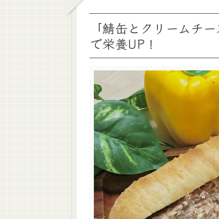
「鯖缶とクリームチー
で栄養UP！