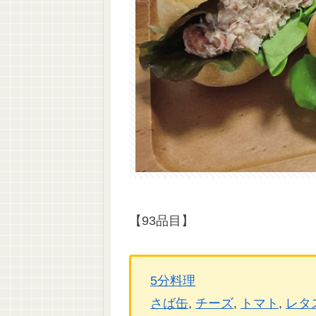
【93品目】
5分料理
さば缶
, 
チーズ
, 
トマト
, 
レタ