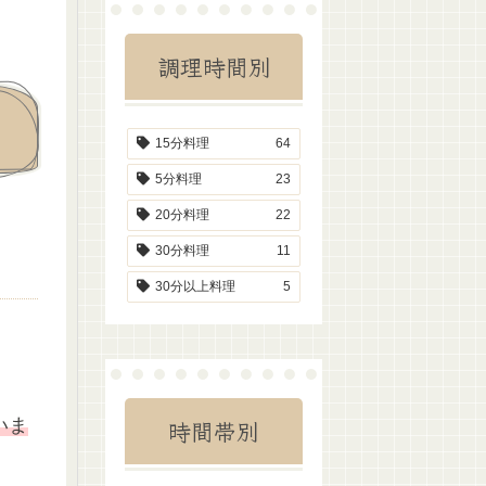
調理時間別
15分料理
64
5分料理
23
20分料理
22
30分料理
11
30分以上料理
5
いま
時間帯別