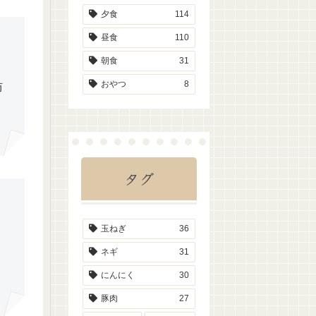
夕食
114
昼食
110
朝食
31
おやつ
8
肪
タグ
玉ねぎ
36
く
ネギ
31
にんにく
30
豚肉
27