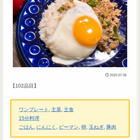
2025.07.06
【102品目】
ワンプレート
, 
主菜
, 
主食
15分料理
ごはん
, 
にんにく
, 
ピーマン
, 
卵
, 
玉ねぎ
, 
豚肉