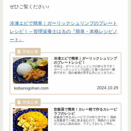
ぜひご覧ください♪
冷凍エビで簡単｜ガーリックシュリンプのプレート
レシピ！ – 管理栄養士はるの『簡単・本格レシピノ
ート』
冷凍エビで簡単｜ガーリックシュリンプ
のプレートレシピ！
今回は、ガーリックシュリンプの作り方です！
ガーリックシュリンプは殻ごと食べるのが一般
的ですが、殻の食感が苦手な方にピッタリのレ
シピです。 また、冷凍のむきエビを使用してい
るので下処理の手間が省けます。
2024.10.29
kobanogohan.com
炊飯器で簡単！
カレー粉で作るカレーピ
ラフのレシピ
炊飯器で作るカレーピラフの作り方です！ 鶏肉
も炊飯器で一緒に炊き込むので、鶏肉のうま味
がごはんに染み込み、ラクしておいしく作れま
す。 炒めないので油を使う必要がなく、通常の
ピラフよりもヘルシーです。