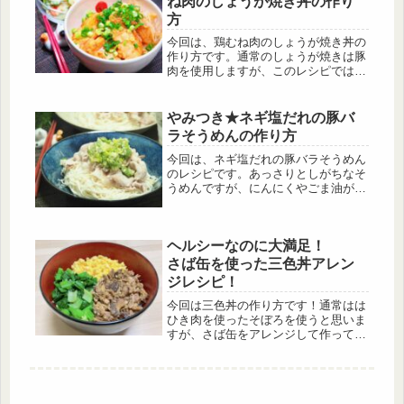
ね肉のしょうが焼き丼の作り
方
今回は、鶏むね肉のしょうが焼き丼の
作り方です。通常のしょうが焼きは豚
肉を使用しますが、このレシピでは価
格と脂質を抑えるために鶏むね肉を使
用しています。淡白な味わいの鶏むね
肉ですが、生姜と醤油で味を付けるこ
やみつき★ネギ塩だれの豚バ
とによってごはんが進む一品になって
ラそうめんの作り方
います。
今回は、ネギ塩だれの豚バラそうめん
のレシピです。あっさりとしがちなそ
うめんですが、にんにくやごま油が効
いていて食欲をそそる一品です。ま
た、ボリュームもあり食べ応え抜群と
なっています。ぜひ作ってみて下さ
ヘルシーなのに大満足！
い！
さば缶を使った三色丼アレン
ジレシピ！
今回は三色丼の作り方です！通常はは
ひき肉を使ったそぼろを使うと思いま
すが、さば缶をアレンジして作ってみ
ました！卵がない場合は木綿豆腐を細
かくして味つけをし、炒り卵風に仕上
げてみて下さい。