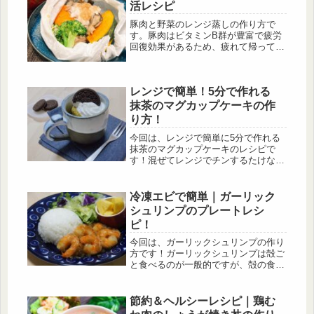
活レシピ
豚肉と野菜のレンジ蒸しの作り方で
す。豚肉はビタミンB群が豊富で疲労
回復効果があるため、疲れて帰ってき
た日のレシピにピッタリです！きのこ
や野菜をふんだんに使用しているので
食物繊維が摂れ、腸内環境を整えてく
レンジで簡単！5分で作れる
れます。
抹茶のマグカップケーキの作
り方！
今回は、レンジで簡単に5分で作れる
抹茶のマグカップケーキのレシピで
す！混ぜてレンジでチンするたけなの
で、手軽に作れます。アレンジ方法も
紹介しているので、好みに合ったマグ
カップケーキを作ってみて下さい☺
冷凍エビで簡単｜ガーリック
シュリンプのプレートレシ
ピ！
今回は、ガーリックシュリンプの作り
方です！ガーリックシュリンプは殻ご
と食べるのが一般的ですが、殻の食感
が苦手な方にピッタリのレシピです。
また、冷凍のむきエビを使用している
ので下処理の手間が省けます。
節約＆ヘルシーレシピ｜鶏む