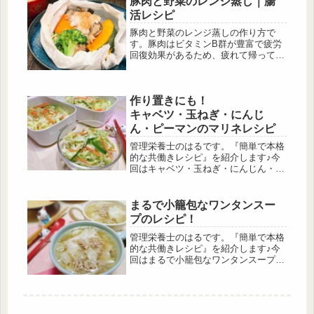
豚肉と野菜のレンジ蒸し｜腸
松菜で作ってみました。
活レシピ
豚肉と野菜のレンジ蒸しの作り方で
す。豚肉はビタミンB群が豊富で疲労
回復効果があるため、疲れて帰ってき
た日のレシピにピッタリです！きのこ
や野菜をふんだんに使用しているので
食物繊維が摂れ、腸内環境を整えてく
作り置きにも！
れます。
キャベツ・玉ねぎ・にんじ
ん・ピーマンのマリネレシピ
管理栄養士のはるです。『簡単で本格
的な共働きレシピ』を紹介します♪今
回はキャベツ・玉ねぎ・にんじん・ピ
ーマンのマリネのレシピです！作って
冷蔵庫で保存すれば3日程度は日持ち
するので、作り置きにもピッタリで
まるで小籠包なワンタンスー
す。2日目に食べる時に味に変化を付
プのレシピ！
けたい方は、マヨネーズを入れるとコ
ールスローに早変わりします！
管理栄養士のはるです。『簡単で本格
的な共働きレシピ』を紹介します♪今
回はまるで小籠包なワンタンスープの
レシピです！小籠包って割ったら汁が
ジュワ～っと出てきておいしいですよ
ね☺その汁をふんだんに味わえるよう
にスープにしました！