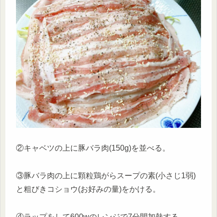
②キャベツの上に豚バラ肉(150g)を並べる。
③豚バラ肉の上に顆粒鶏がらスープの素(小さじ1弱)
と粗びきコショウ(お好みの量)をかける。
④ラップをして
600wのレンジで7分間
加熱する。