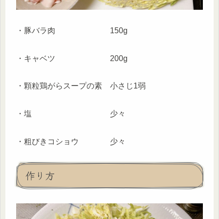
・豚バラ肉 150g
・キャベツ 200g
・顆粒鶏がらスープの素 小さじ1弱
・塩 少々
・粗びきコショウ 少々
作り方