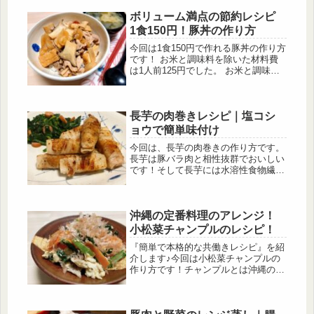
ボリューム満点の節約レシピ
1食150円！豚丼の作り方
今回は1食150円で作れる豚丼の作り方
です！ お米と調味料を除いた材料費
は1人前125円でした。 お米と調味料
代を入れても150円前後で作ることが
できます。 また、このレシピの豚丼
の節約ポイントもご紹介してます。
長芋の肉巻きレシピ｜塩コシ
ョウで簡単味付け
今回は、長芋の肉巻きの作り方です。
長芋は豚バラ肉と相性抜群でおいしい
です！そして長芋には水溶性食物繊維
が豊富で、疲労回復効果のあるアルギ
ニン、ビタミンⅭも含まれています。
また、抗ウイルス活性作用がある成分
沖縄の定番料理のアレンジ！
が含まれていると研究で明らかになり
ました。
小松菜チャンプルのレシピ！
『簡単で本格的な共働きレシピ』を紹
介します♪今回は小松菜チャンプルの
作り方です！チャンプルとは沖縄の方
言で『ごちゃまぜ』という意味です。
チャンプルといえばゴーヤですが、ゴ
ーヤは夏以外は手に入りにくいので小