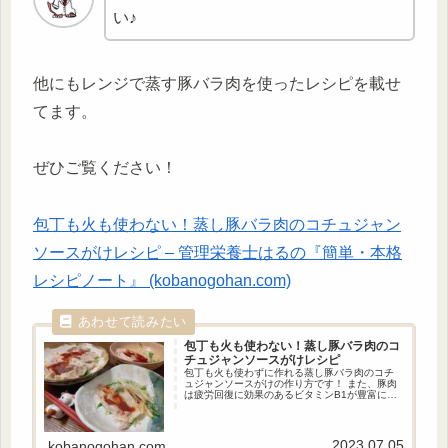
い♪
他にもレンジで蒸す豚バラ肉を使ったレシピを載せ
てます。
ぜひご覧ください！
包丁も火も使わない！蒸し豚バラ肉のコチュジャン
ソースがけレシピ – 管理栄養士はるの『簡単・本格
レシピノート』 (kobanogohan.com)
包丁も火も使わない！
蒸し豚バラ肉のコ
チュジャンソースがけレシピ
包丁も火も使わずに作れる蒸し豚バラ肉のコチ
ュジャンソースがけの作り方です！ また、豚肉
は疲労回復に効果のあるビタミンB1が豊富に含
まれているので夏バテの方にもオススメので
す。 違う味付け方法も紹介しているので、コチ
ュジャンがお家にない場合でも大丈夫です！
2023.07.05
kobanogohan.com