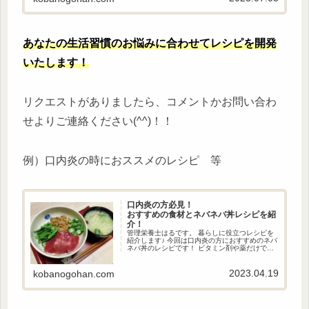
あなたの生活習慣のお悩みに合わせてレシピを開発
いたします！
リクエストがありましたら、コメントかお問い合わ
せよりご連絡ください(^^)！！
例）口内炎の時におススメのレシピ 等
口内炎の方必見！
おすすめの食材とネバネバ丼レシピを紹
介！
管理栄養士はるです。 暮らしに役立つレシピを
紹介します♪ 今回は口内炎の方におすすめのネバ
ネバ丼のレシピです！ ビタミン剤や薬だけで対
処するのではなく、栄養を摂って身体の内側か
らケアすることも大切です！ 口内炎ができた時
の参考にしてみてください。
2023.04.19
kobanogohan.com