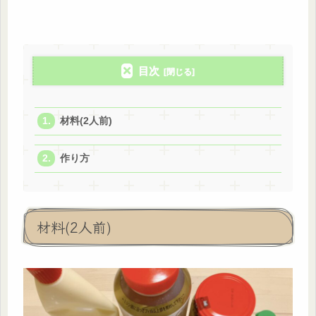
目次
材料(2人前)
作り方
材料(2人前)