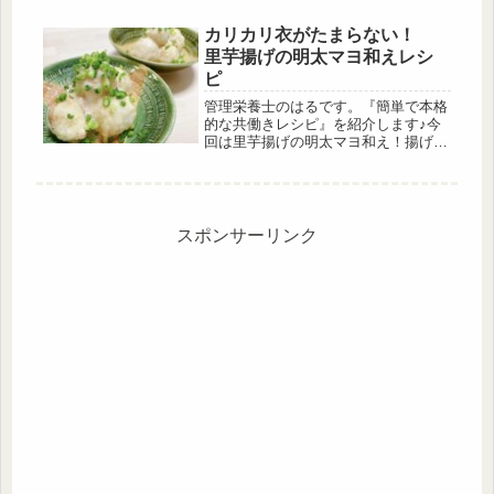
たが、里芋やにんじん、ブロッコリー
などお好きな野菜で作ってみて下さ
カリカリ衣がたまらない！
い。
里芋揚げの明太マヨ和えレシ
ピ
管理栄養士のはるです。『簡単で本格
的な共働きレシピ』を紹介します♪今
回は里芋揚げの明太マヨ和え！揚げた
里芋は外はカリカリ、中はふっくらと
していて、明太子と相性抜群でご飯に
ピッタリです。今回は時短のために冷
凍の里芋を使いました。
スポンサーリンク