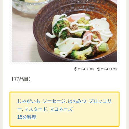
2024.05.06
2024.11.29
【77品目】
じゃがいも
, 
ソーセージ
, 
はちみつ
, 
ブロッコリ
ー
, 
マスタード
, 
マヨネーズ
15分料理