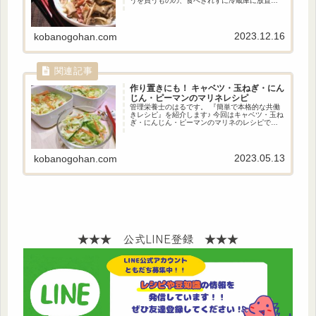
うを買うものの、食べきれずに冷蔵庫に放置し
てしまうことありませんか？ そんな時にピッタ
リのらっきょうを使ったレシピです。 細かく刻
んで炒めることでらっきょうの甘味が引き出さ
れてエリンギやしめじとよく合います。 また、
2023.12.16
kobanogohan.com
らっきょうやきのこには食物繊維が含まれてい
るので腸活になります。
作り置きにも！
キャベツ・玉ねぎ・にん
じん・ピーマンのマリネレシピ
管理栄養士のはるです。 『簡単で本格的な共働
きレシピ』を紹介します♪ 今回はキャベツ・玉ね
ぎ・にんじん・ピーマンのマリネのレシピで
す！ 作って冷蔵庫で保存すれば3日程度は日持ち
するので、作り置きにもピッタリです。 2日目に
食べる時に味に変化を付けたい方は、マヨネー
ズを入れるとコールスローに早変わりします！
2023.05.13
kobanogohan.com
★★★ 公式LINE登録 ★★★