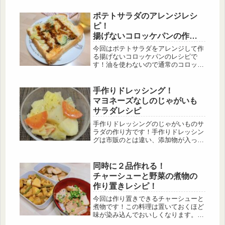
イトソースの代わりにマヨネーズを使
ってみました！マヨネーズを入れるこ
ポテトサラダのアレンジレシ
とによって、ミートソースのトマトの
ピ！
酸味がまろやかになります💡
揚げないコロッケパンの作り
方
今回はポテトサラダをアレンジして作
る揚げないコロッケパンのレシピで
す！油を使わないので通常のコロッケ
よりもヘルシーです。ポテトサラダが
あれば忙しい朝でもササっと作ること
ができます。ポテトサラダの作り方も
手作りドレッシング！
紹介しているのでぜひ作ってみて下さ
マヨネーズなしのじゃがいも
い。
サラダレシピ
手作りドレッシングのじゃがいものサ
ラダの作り方です！手作りドレッシン
グは市販のとは違い、添加物が入って
いないので身体にやさしく安心です！
野菜は温かいままでも冷やしてもおい
しいです。
同時に２品作れる！
チャーシューと野菜の煮物の
作り置きレシピ！
今回は作り置きできるチャーシューと
煮物です！この料理は置いておくほど
味が染み込んでおいしくなります。煮
物はレンコンとじゃがいもで作りまし