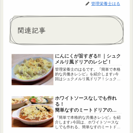
管理栄養士はる
関連記事
にんにくが旨すぎる!! ｜シュク
メルリ風ドリアのレシピ！
管理栄養士のはるです。『簡単で本格
的な共働きレシピ』を紹介します♪今
回はシュクメルリ風ドリア！シュクメ
ルリとは鶏肉をガーリックソースで煮
込んだ、ジョージア料理の1つです。
お腹いっぱいになるようにアレンジし
ホワイトソースなしでも作れ
てドリアにしてみました。
る！
簡単なすのミートドリアのレ
シピ！
『簡単で本格的な共働きレシピ』を紹
介します♪今回は、ホワイトソースな
しでも作れる、簡単なすのミートドリ
アのレシピです。このレシピではホワ