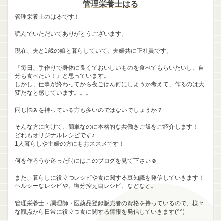
管理栄養士はる
管理栄養士のはるです！
読んでいただいてありがとうございます。
現在、夫と1歳の娘と暮らしていて、夫婦共に正社員です。
『毎日、手作りで身体に良くておいしいものを食べてもらいたいし、自
分も食べたい！』と思っています。
しかし、仕事が終わってから夜ごはん何にしようか考えて、作るのは大
変だなと感じています。。。
同じ悩みを持っている方も多いのではないでしょうか？
そんな方に向けて、簡単なのに本格的な共働きご飯をご紹介します！
どれもオリジナルレシピです♪
1人暮らしや主婦の方にもおススメです！
何を作ろうか迷った時にはこのブログを見て下さい☺
また、暮らしに役立つレシピや食に関する豆知識を発信していきます！
ヘルシーなレシピや、塩分控え目レシピ、などなど。
管理栄養士・調理師・医薬品登録販売者の資格を持っているので、様々
な観点から日常に役立つ食に関する情報を発信していきます(^^)