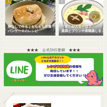
卵なしで作る｜もちもち豆腐
「す」が入るとは？
パンケーキのレシピ
原因とプリンや茶碗蒸しを失
敗せずに作る方法を解説！
★★★ 公式SNS登録 ★★★