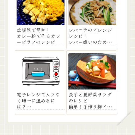
炊飯器で簡単！
レバニラのアレンジ
カレー粉で作るカレ
レシピ！
ーピラフのレシピ
レバー嫌いのための
「豚ニラ炒め」の作
り方
電子レンジでムラな
長芋と夏野菜サラダ
く均一に温めるに
のレシピ
は？
簡単！手作り梅ドレ
ムラの原因や加熱の
ッシングがけ
仕組みも解説！