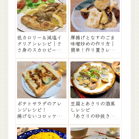
低カロリー＆減塩イ
厚揚げとなすのごま
タリアンレシピ｜さ
味噌炒めの作り方｜
さ身のスカロピーネ
簡単！作り置きレシ
の作り方
ピ
ポテトサラダのアレ
豆腐とあさりの酒蒸
ンジレシピ！
しレシピ
揚げないコロッケパ
「あさりの砂抜き方
ンの作り方
法」も解説！