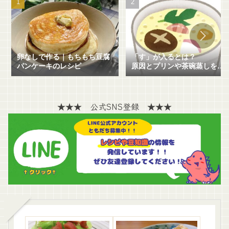
卵なしで作る｜もちもち豆腐
「す」が入るとは？
パンケーキのレシピ
原因とプリンや茶碗蒸しを失
敗せずに作る方法を解説！
★★★ 公式SNS登録 ★★★