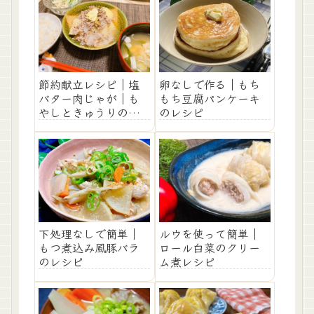
節約献立レシピ｜塩
卵なしで作る｜もち
バター肉じゃが｜も
もち豆腐パンケーキ
やしときゅうりのコ
のレシピ
ールスロー
下処理なしで簡単｜
ルウを使って簡単｜
もつ煮込み風豚バラ
ロール白菜のクリー
のレシピ
ム煮レシピ