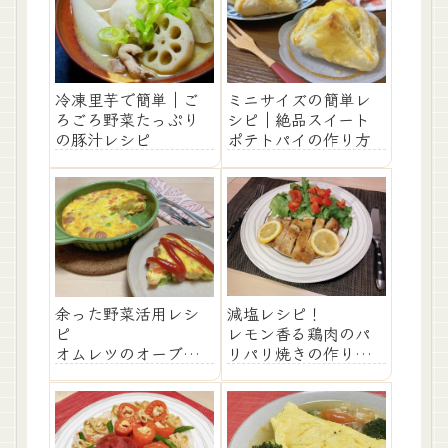
冷凍里芋で簡単｜ご
ミニサイズの簡単レ
ろごろ野菜たっぷり
シピ｜絶品スイート
の豚汁レシピ
ポテトパイの作り方
減塩レシピ！
余った野菜活用レシ
レモン香る鶏肉のパ
ピ
リパリ焼きの作り
オムレツのオーブン
方！
焼きの作り方！