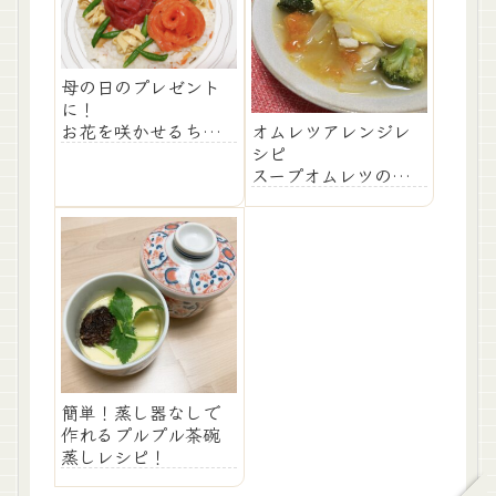
母の日のプレゼント
に！
オムレツアレンジレ
お花を咲かせるちら
シピ
し寿司のレシピ！
スープオムレツの作
り方！
簡単！蒸し器なしで
作れるプルプル茶碗
蒸しレシピ！