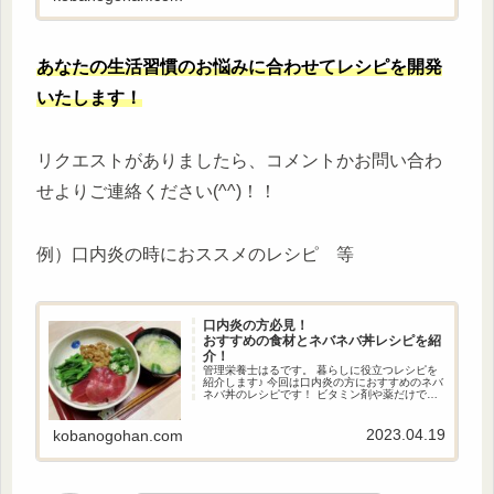
あなたの生活習慣のお悩みに合わせてレシピを開発
いたします！
リクエストがありましたら、コメントかお問い合わ
せよりご連絡ください(^^)！！
例）口内炎の時におススメのレシピ 等
口内炎の方必見！
おすすめの食材とネバネバ丼レシピを紹
介！
管理栄養士はるです。 暮らしに役立つレシピを
紹介します♪ 今回は口内炎の方におすすめのネバ
ネバ丼のレシピです！ ビタミン剤や薬だけで対
処するのではなく、栄養を摂って身体の内側か
らケアすることも大切です！ 口内炎ができた時
の参考にしてみてください。
2023.04.19
kobanogohan.com