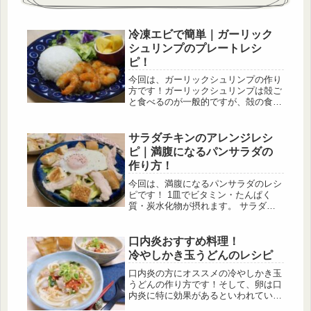
冷凍エビで簡単｜ガーリック
シュリンプのプレートレシ
ピ！
今回は、ガーリックシュリンプの作り
方です！ガーリックシュリンプは殻ご
と食べるのが一般的ですが、殻の食感
が苦手な方にピッタリのレシピです。
また、冷凍のむきエビを使用している
ので下処理の手間が省けます。
サラダチキンのアレンジレシ
ピ｜満腹になるパンサラダの
作り方！
今回は、満腹になるパンサラダのレシ
ピです！ 1皿でビタミン・たんぱく
質・炭水化物が摂れます。 サラダチ
キンは低糖質で高たんぱくな鶏むね肉
や鶏ささみで作られているのに、しっ
とりとしていておいしいです。 そし
口内炎おすすめ料理！
てプレーン、ハーブ、スモーク、ブラ
冷やしかき玉うどんのレシピ
ックペッパーなど様々な味があり種類
が豊富です。
口内炎の方にオススメの冷やしかき玉
うどんの作り方です！そして、卵は口
内炎に特に効果があるといわれている
ビタミンB2が含まれています。ま