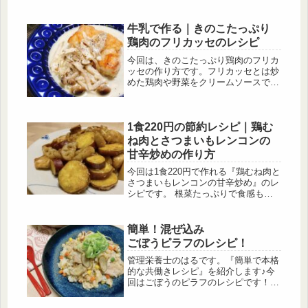
た、鶏肉には同じく口内炎に効果があ
るといわれているビタミンB6が含ま
牛乳で作る｜きのこたっぷり
れています。
鶏肉のフリカッセのレシピ
今回は、きのこたっぷり鶏肉のフリカ
ッセの作り方です。フリカッセとは炒
めた鶏肉や野菜をクリームソースで煮
込むフランスの家庭料理です。通常の
フリカッセは生クリームで作ります
が、このレシピでは牛乳でもおいしく
1食220円の節約レシピ｜鶏む
仕上がるようになっています。牛乳は
生クリームよりもリーズナブルで、常
ね肉とさつまいもレンコンの
備している家庭も多いので手軽に作る
甘辛炒めの作り方
ことができます。
今回は1食220円で作れる『鶏むね肉と
さつまいもレンコンの甘辛炒め』のレ
シピです。 根菜たっぷりで食感も楽
しめる一品です。このレシピの節約ポ
イントは、鶏肉はもも肉ではなく比較
的安い鶏むね肉を選ぶこと、これから
簡単！混ぜ込み
旬(10月～1月)を迎えるさつまいもを
ごぼうピラフのレシピ！
使用することです！
管理栄養士のはるです。『簡単で本格
的な共働きレシピ』を紹介します♪今
回はごぼうのピラフのレシピです！炊
き込むのではなく、具材に白米を混ぜ
込む方法で作っています。バターしょ