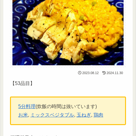
2023.08.12
2024.11.30
【53品目】
5分料理
(炊飯の時間は抜いています)
お米
, 
ミックスベジタブル
, 
玉ねぎ
, 
鶏肉