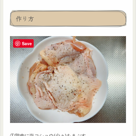
作り方
Save
①鶏肉に塩コショウ(少々)をまぶす。