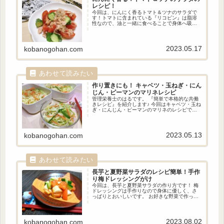
レシピ！
今回は、にんにく香るトマト＆ツナのサラダで
す！トマトに含まれている『リコピン』は脂溶
性なので、油と一緒に食べることで身体へ吸収
されやすくなります。ツナ缶はツナが油漬けに
してあるので、ツナ缶とトマトを混ぜること
で、リコピンを身体に吸収しやすくなります。
ツナ缶がノンオイルの場合はごま油を入れて下
2023.05.17
kobanogohan.com
さい。
作り置きにも！
キャベツ・玉ねぎ・にん
じん・ピーマンのマリネレシピ
管理栄養士のはるです。 『簡単で本格的な共働
きレシピ』を紹介します♪ 今回はキャベツ・玉ね
ぎ・にんじん・ピーマンのマリネのレシピで
す！ 作って冷蔵庫で保存すれば3日程度は日持ち
するので、作り置きにもピッタリです。 2日目に
食べる時に味に変化を付けたい方は、マヨネー
ズを入れるとコールスローに早変わりします！
2023.05.13
kobanogohan.com
長芋と夏野菜サラダのレシピ
簡単！手作
り梅ドレッシングがけ
今回は、長芋と夏野菜サラダの作り方です！ 梅
ドレッシングは手作りなので身体に優しく、さ
っぱりとおいしいです。 お好きな野菜で作って
みて下さい。 【このレシピをおススメする方】
●いつものサラダに飽きた方。 ●ドレッシングを
手作りしたい方。 ●疲れている方。
2023.08.02
kobanogohan.com