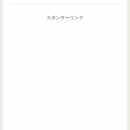
うゆの香りが食欲をそそる一品となっ
ています。
スポンサーリンク