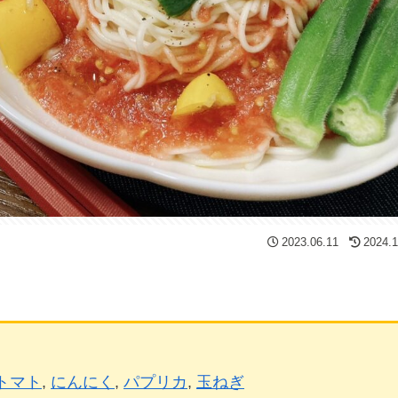
2023.06.11
2024.1
トマト
, 
にんにく
, 
パプリカ
, 
玉ねぎ