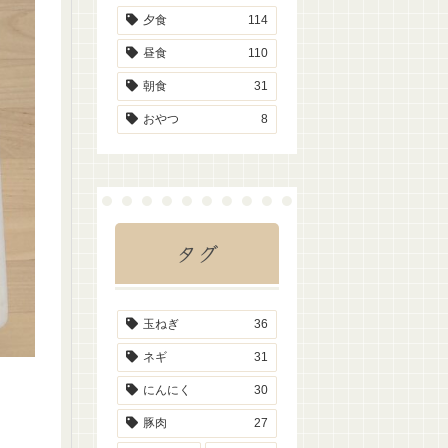
夕食
114
昼食
110
朝食
31
おやつ
8
タグ
玉ねぎ
36
ネギ
31
にんにく
30
豚肉
27