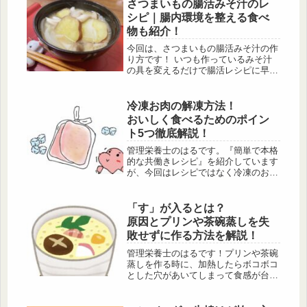
なぜとろみがつくのかなど解説しま
さつまいもの腸活みそ汁のレ
す。
シピ｜腸内環境を整える食べ
物も紹介！
今回は、さつまいもの腸活みそ汁の作
り方です！ いつも作っているみそ汁
の具を変えるだけで腸活レシピに早変
わりです。 食物繊維を多く含んでい
るさつまいもをたっぷり使用していま
す。 お通じを良くしたい方、免疫力
冷凍お肉の解凍方法！
を上げたい方、肌荒れしている方にこ
おいしく食べるためのポイン
のレシピをオススメします。
ト5つ徹底解説！
管理栄養士のはるです。『簡単で本格
的な共働きレシピ』を紹介しています
が、今回はレシピではなく冷凍のお肉
の解凍方法と保存方法についてです！
冷凍お肉をおいしく食べるための方法
をお伝えします！
「す」が入るとは？
原因とプリンや茶碗蒸しを失
敗せずに作る方法を解説！
管理栄養士のはるです！プリンや茶碗
蒸しを作る時に、加熱したらボコボコ
とした穴があいてしまって食感が台無
しになったという経験をしたことがあ
る方もいるのではないでしょうか？そ