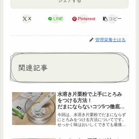
シェアする
X
LINE
Pinterest
コピー
管理栄養士はる
関連記事
水溶き片栗粉で上手にとろみ
をつける方法！
だまにならないコツ5つ徹底解
説
今回は、水溶き片栗粉でだまにならず
にとろみをつける方法についてです。
せっかく味はおいしくできても最後の
とろみづけで失敗したら残念ですよ
ね。そこで失敗しないための方法や、