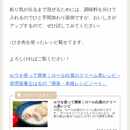
粘り気が出るまで混ぜるためには、調味料を分けて
入れるのでひと手間加わり面倒ですが、おいしさが
アップするので、ぜひ試してみてください♪
↓ひき肉を使ったレシピ載せてます。
よろしければご覧ください！
ルウを使って簡単｜ロール白菜のクリーム煮レシピ –
管理栄養士はるの『簡単・本格レシピノート』
ルウを使って簡単｜ロール白菜のクリー
ム煮レシピ
今回は、ロール白菜のクリーム煮の作り方で
す。 ロールキャベツよりもトロトロになり、白
菜の葉は1枚ずつはがしやすいので調理も簡単で
す！ また、クリームシチューのルウを使うので
味付けに失敗することなく美味しく仕上がりま
す。 ぜひ白菜料理のレパートリーを広げてみて
下さい！