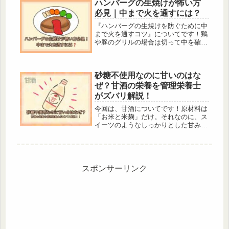
のような穴があいてしまった状態を
ハンバーグの生焼けが怖い方
「すが入る」と言います。そこで、
必見｜中まで火を通すには？
「すが入る」原因とプリンや茶碗蒸し
をおいしく作る方法をご説明します！
『ハンバーグの生焼けを防ぐために中
まで火を通すコツ』についてです！鶏
や豚のグリルの場合は切って中を確認
すればいいですが、ハンバーグの場合
は切ってしまうと肉汁が漏れ出した
り、見栄えが悪くなってしまいますよ
砂糖不使用なのに甘いのはな
ね。そこで生焼けの心配をなくすため
に、ハンバーグを作る時の中まで火を
ぜ？甘酒の栄養を管理栄養士
通すコツを解説します。
がズバリ解説！
今回は、甘酒についてです！原材料は
「お米と米麹」だけ。それなのに、ス
イーツのようなしっかりとした甘みが
あるのはなぜでしょうか？その答え
は、麹菌が持つ「酵素の力」にありま
す。「甘い＝砂糖」という常識を覆す
甘酒の正体とは？ 管理栄養士が、そ
の栄養価と、体に嬉しいメリットを科
スポンサーリンク
学的に、かつ噛み砕いてお伝えしま
す！