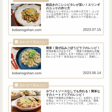
絶品きのこレシピ
タレが旨い！エリンギ
のユッケの作り方
今回はエリンギのユッケの作り方です！ ユッケ
といえば生肉ですが、このレシピではエリンギ
を使用しているので、低カロリーで安全におい
しく食べることができます。 甘辛いユッケのタ
レとエリンギの相性は抜群です。
2023.07.15
kobanogohan.com
簡単！混ぜ込み
ごぼうピラフのレシピ！
管理栄養士のはるです。 『簡単で本格的な共働
きレシピ』を紹介します♪ 今回はごぼうのピラフ
のレシピです！ 炊き込むのではなく、具材に白
米を混ぜ込む方法で作っています。 バターしょ
うゆの香りが食欲をそそる一品となっていま
す。
2023.06.14
kobanogohan.com
ホワイトソースなしでも作れる！
簡単な
すのミートドリアのレシピ！
『簡単で本格的な共働きレシピ』を紹介します♪
今回は、ホワイトソースなしでも作れる、簡単
なすのミートドリアのレシピです。 このレシピ
ではホワイトソースの代わりにマヨネーズを使
ってみました！ マヨネーズを入れることによっ
て、ミートソースのトマトの酸味がまろやかに