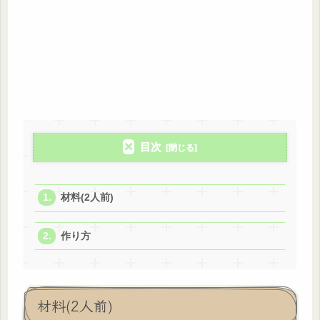
目次
材料(2人前)
作り方
材料(2人前)