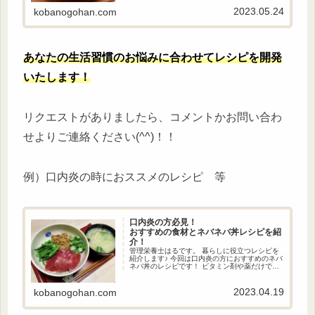
なります💡
2023.05.24
kobanogohan.com
あなたの生活習慣のお悩みに合わせてレシピを開発
いたします！
リクエストがありましたら、コメントかお問い合わ
せよりご連絡ください(^^)！！
例）口内炎の時におススメのレシピ 等
口内炎の方必見！
おすすめの食材とネバネバ丼レシピを紹
介！
管理栄養士はるです。 暮らしに役立つレシピを
紹介します♪ 今回は口内炎の方におすすめのネバ
ネバ丼のレシピです！ ビタミン剤や薬だけで対
処するのではなく、栄養を摂って身体の内側か
らケアすることも大切です！ 口内炎ができた時
の参考にしてみてください。
2023.04.19
kobanogohan.com