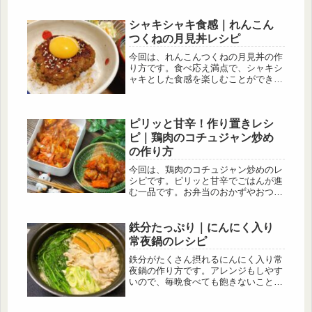
方でもおいしく食べることができま
す。豚小間肉や豚ロース肉も合うので
シャキシャキ食感｜れんこん
お好きなお肉で作ってみて下さい。
つくねの月見丼レシピ
今回は、れんこんつくねの月見丼の作
り方です。食べ応え満点で、シャキシ
ャキとした食感を楽しむことができま
す。お月見といえばお団子ですが、月
をイメージした丸い食材を取り入れる
だけで手軽に雰囲気を楽しめます！ぜ
ピリッと甘辛！作り置きレシ
ひ作ってみて下さい♪
ピ｜鶏肉のコチュジャン炒め
の作り方
今回は、鶏肉のコチュジャン炒めのレ
シピです。ピリッと甘辛でごはんが進
む一品です。お弁当のおかずやおつま
みにもなります。ごはんが進むおかず
を作りたい方、作り置きできるおかず
を作りたい方、辛いものが好きな方等
鉄分たっぷり｜にんにく入り
にこのレシピをオススメします。
常夜鍋のレシピ
鉄分がたくさん摂れるにんにく入り常
夜鍋の作り方です。アレンジもしやす
いので、毎晩食べても飽きないことか
ら常夜鍋と言われているそうです。こ
のレシピでは、ほうれん草と相性の良