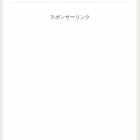
いかぼちゃも入れてみました。かぼち
ゃに多く含まれているビタミンCは鉄
と一緒に摂ると鉄が体内に吸収されや
すい状態になります。
スポンサーリンク