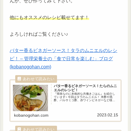
んが、ぜひ作ってみて下さい。
他にも
オ
ススメのレシピ載せてます！
よろしければご覧ください♪
バター香るビネガーソース！タラのムニエルのレシ
ピ！ – 管理栄養士の「食で日常を楽しむ」ブログ
(kobanogohan.com)
バター香るビネガーソース！
たらのムニ
エルのレシピ！
『簡単なのに本格的な共働きごはん』を紹介し
ています♪ 今回はタラのムニエル！ 米酢や黒
酢、バルサミコ酢、赤ワインビネガーなど様々
な種類がありますが、今回は白ワインビネガー
を使ってみました。 タラにしましたが、ビネガ
ーソースはポークソテーなどのお肉料理にも合
うと思いますのでお肉が好きな方にもおススメ
2023.02.15
kobanogohan.com
です！