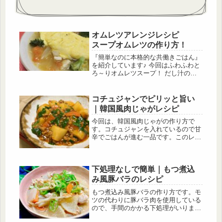
オムレツアレンジレシピ
スープオムレツの作り方！
『簡単なのに本格的な共働きごはん』
を紹介しています♪ 今回はふわふわと
ろ～りオムレツスープ！ だし汁の中
にだし巻き卵が入っている料理がある
ので、それの洋風バージョンのレシピ
を考えてみました！ 【このレシピを
コチュジャンでピリッと旨い
おススメする方】 ●野菜を沢山摂りた
｜韓国風肉じゃがレシピ
い方 ●卵料理のレパートリーを増やし
たい方におススメです
今回は、韓国風肉じゃがの作り方で
す。コチュジャンを入れているので甘
辛でごはんが進む一品です。このレシ
ピでは、豚ひき肉を使用しましたが、
豚バラ肉や牛肉でもおいしくできま
す！
下処理なしで簡単｜もつ煮込
み風豚バラのレシピ
もつ煮込み風豚バラの作り方です。モ
ツの代わりに豚バラ肉を使用している
ので、手間のかかる下処理がいりませ
ん。また、モツの独特な臭みが苦手な