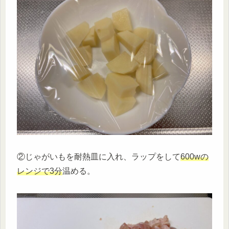
②じゃがいもを耐熱皿に入れ、ラップをして
600wの
レンジで3分
温める。