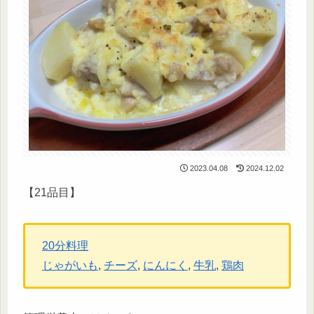
2023.04.08
2024.12.02
【21品目】
20分料理
じゃがいも
, 
チーズ
, 
にんにく
, 
牛乳
, 
鶏肉