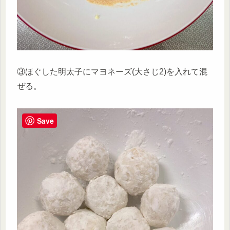
③ほぐした明太子にマヨネーズ(大さじ2)を入れて混
ぜる。
Save