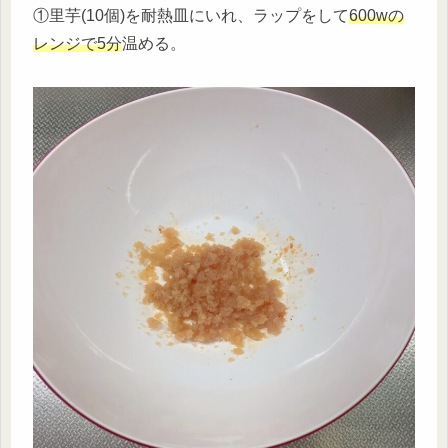
①里芋(10個)を耐熱皿にいれ、ラップをして
600wの
レンジで5分
温める。