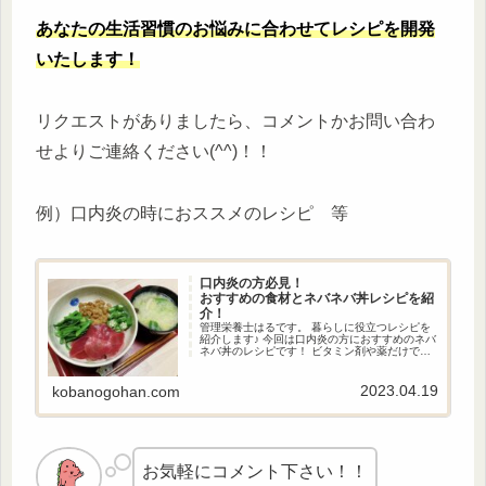
あなたの生活習慣のお悩みに合わせてレシピを開発
いたします！
リクエストがありましたら、コメントかお問い合わ
せよりご連絡ください(^^)！！
例）口内炎の時におススメのレシピ 等
口内炎の方必見！
おすすめの食材とネバネバ丼レシピを紹
介！
管理栄養士はるです。 暮らしに役立つレシピを
紹介します♪ 今回は口内炎の方におすすめのネバ
ネバ丼のレシピです！ ビタミン剤や薬だけで対
処するのではなく、栄養を摂って身体の内側か
らケアすることも大切です！ 口内炎ができた時
の参考にしてみてください。
2023.04.19
kobanogohan.com
お気軽にコメント下さい！！