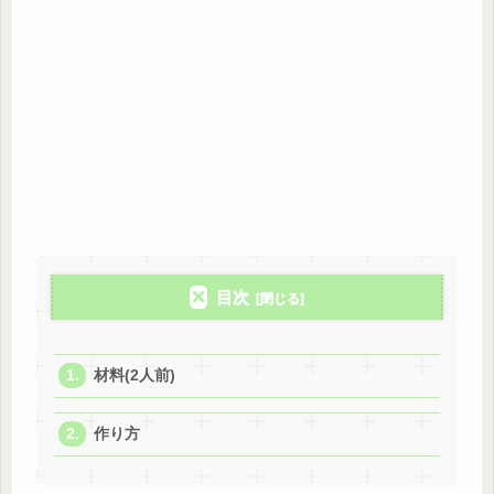
目次
材料(2人前)
作り方