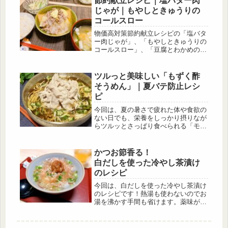
節約献立レシピ｜塩バター肉
い。
じゃが｜もやしときゅうりの
コールスロー
物価高対策節約献立レシピの「塩バタ
ー肉じゃが」、「もやしときゅうりの
コールスロー」、「豆腐とわかめの味
噌汁」の作り方！じゃがいもは食パン
の3倍以上の満腹感があると言われて
いるので、ごはんの量を減らしても満
ツルっと美味しい「もずく酢
足できます。また、食物繊維やビタミ
そうめん」｜夏バテ防止レシ
ンⅭなど様々な栄養が豊富に含まれて
ピ
いて、栄養面からみてもとても良い食
材です。
今回は、夏の暑さで疲れた体や食欲の
ない日でも、栄養をしっかり摂りなが
らツルッとさっぱり食べられる「モズ
ク酢そうめん」のレシピです！
かつお節香る！
白だしを使った冷やし茶漬け
のレシピ
今回は、白だしを使った冷やし茶漬け
のレシピです！熱湯も使わないのでお
湯を沸かす手間も省けます。薬味がた
っぷりで冷たいので夏にピッタリの一
品です。【このレシピをおススメする
方】●夏バテで食欲がない方。●夜食