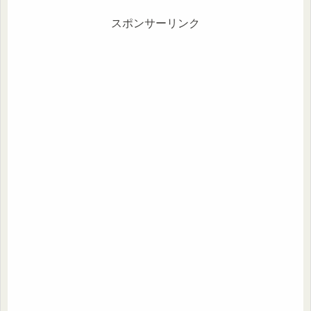
や小腹が空いたときにサッと作りたい
方。
スポンサーリンク