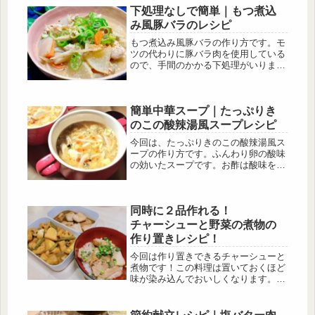
下処理なしで簡単｜もつ煮込
み風豚バラのレシピ
もつ煮込み風豚バラの作り方です。モ
ツの代わりに豚バラ肉を使用している
ので、手間のかかる下処理がいりませ
ん。また、モツの独特な臭みが苦手な
方でもおいしく食べることができま
す。豚小間肉や豚ロース肉も合うので
簡単中華スープ｜たっぷりき
お好きなお肉で作ってみて下さい。
のこの酸辣湯風スープレシピ
今回は、たっぷりきのこの酸辣湯風ス
ープの作り方です。ふんわり卵の酸味
の効いたスープです。お酢は酸味を出
すだけでなく、疲労回復やダイエット
効果も期待できる調味料です。お酢は
様々な種類がありますが、中華料理に
同時に２品作れる！
は穀物酢や黒酢がよく合います。
チャーシューと野菜の煮物の
作り置きレシピ！
今回は作り置きできるチャーシューと
煮物です！この料理は置いておくほど
味が染み込んでおいしくなります。煮
物はレンコンとじゃがいもで作りまし
たが、里芋やにんじん、ブロッコリー
などお好きな野菜で作ってみて下さ