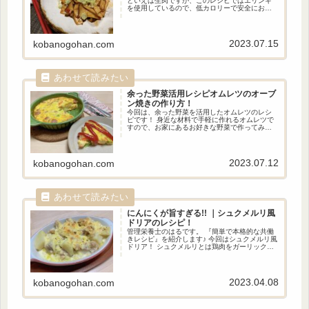
といえば生肉ですが、このレシピではエリンギ
を使用しているので、低カロリーで安全におい
しく食べることができます。 甘辛いユッケのタ
レとエリンギの相性は抜群です。
2023.07.15
kobanogohan.com
余った野菜活用レシピ
オムレツのオーブ
ン焼きの作り方！
今回は、余った野菜を活用したオムレツのレシ
ピです！ 身近な材料で手軽に作れるオムレツで
すので、お家にあるお好きな野菜で作ってみて
下さい。 フライパンではなくオーブンで焼くの
で、付きっきりになる必要はなく疲れていると
きにも作りやすい一品です。
2023.07.12
kobanogohan.com
にんにくが旨すぎる!! ｜シュクメルリ風
ドリアのレシピ！
管理栄養士のはるです。 『簡単で本格的な共働
きレシピ』を紹介します♪ 今回はシュクメルリ風
ドリア！ シュクメルリとは鶏肉をガーリックソ
ースで煮込んだ、ジョージア料理の1つです。 お
腹いっぱいになるようにアレンジしてドリアに
してみました。
2023.04.08
kobanogohan.com