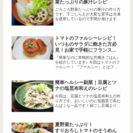
い物に行けないときなどに作ってみて
菜たっぷりの豚汁レシピ
はいかがでしょうか。
ごろごろ野菜たっぷりの豚汁の作り方
です。下ごしらえが大変な里芋は冷凍
を使用しているので手間が省けます。
根菜に多く含まれているビタミンＥに
は、毛細血管を広げて血行促進やさせ
る働きがあるため、冷え性に効果があ
トマトのファルシーレシピ！
るといわれています。
いつものサラダに飽きた方必
見！お家で手軽にフランス料
理！
『簡単なのに本格的な共働きごはん』
を紹介しています♪ 今回はトマトのフ
ァルシー！ 『ファルシー』とはフラ
ンス語で『詰める』という意味で、肉
や魚、野菜などの中に別の食材を詰め
た料理のことです 今回は切ってくり
簡単ヘルシー副菜｜豆腐とツ
抜くだけで簡単にできるトマトを使っ
ナの塩昆布和えのレシピ
たファルシーとなっています！
今回は、豆腐とツナの塩昆布和えの作
り方です。おいしいのに低脂質で高た
んぱくな一品です！絹ごし豆腐よりも
木綿豆腐の方が栄養が豊富なので、こ
のレシピでは木綿豆腐を使用していま
す。
夏野菜たっぷり！
すりおろしトマトのそうめん