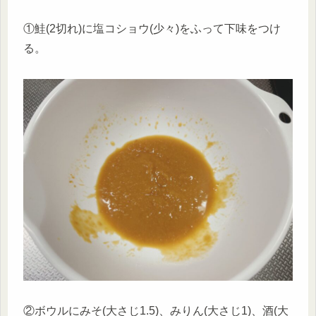
①鮭(2切れ)に塩コショウ(少々)をふって下味をつけ
る。
②ボウルにみそ(大さじ1.5)、みりん(大さじ1)、酒(大