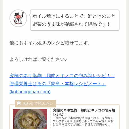
ホイル焼きにすることで、鮭ときのこと
野菜のうま味が凝縮されて絶品です！
他にもホイル焼きのレシピ載せてます。
よろしければご覧ください♪
究極のネギ塩麹！鶏肉とキノコの包み焼レシピ！ –
管理栄養士はるの『簡単・本格レシピノート』
(kobanogohan.com)
究極のネギ塩麹！
鶏肉とキノコの包み焼
レシピ！
『簡単なのに本格的な共働きごはん』を紹介し
ています♪ 今回は鶏肉とキノコの包み焼！ 味付
けはネギ塩ですが油は一切使わず鶏肉から出る
脂のみで、ヘルシーなのに美味しい一品となっ