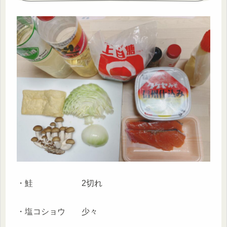
・鮭 2切れ
・塩コショウ 少々