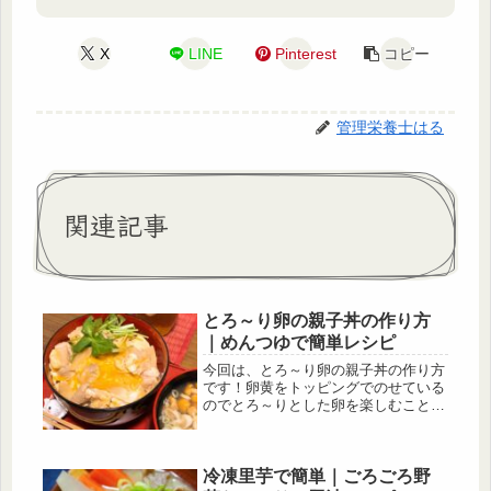
X
LINE
Pinterest
コピー
管理栄養士はる
関連記事
とろ～り卵の親子丼の作り方
｜めんつゆで簡単レシピ
今回は、とろ～り卵の親子丼の作り方
です！卵黄をトッピングでのせている
のでとろ～りとした卵を楽しむことが
できます。調味料はめんつゆと酒だけ
なので簡単に作ることができます。鶏
肉、玉ねぎ、卵は、なんだかんだで冷
冷凍里芋で簡単｜ごろごろ野
蔵庫にあることが多いと思うので、買