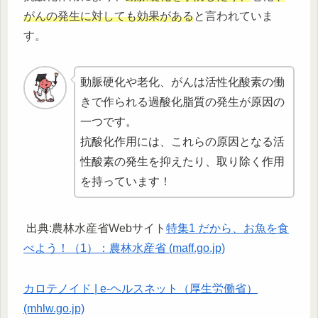
がんの発生に対しても効果がある
と言われていま
す。
動脈硬化や老化、がんは活性化酸素の働
きで作られる過酸化脂質の発生が原因の
一つです。
抗酸化作用には、これらの原因となる活
性酸素の発生を抑えたり、取り除く作用
を持っています！
出典:農林水産省Webサイト
特集1 だから、お魚を食
べよう！（1）：農林水産省 (maff.go.jp)
カロテノイド | e-ヘルスネット（厚生労働省）
(mhlw.go.jp)