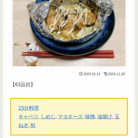
2023.10.14
2024.11.29
【63品目】
15分料理
キャベツ
, 
しめじ
, 
マヨネーズ
, 
味噌
, 
油揚げ
, 
玉
ねぎ
, 
鮭