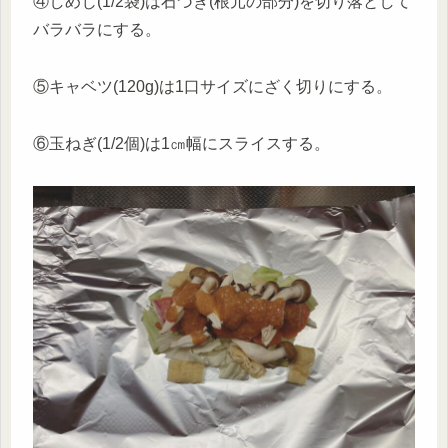
④しめじ(1/2袋)は石づき(根元の部分)を切り落として
バラバラにする。
⑤キャベツ(120g)は1口サイズにざく切りにする。
⑥玉ねぎ(1/2個)は1㎝幅にスライスする。