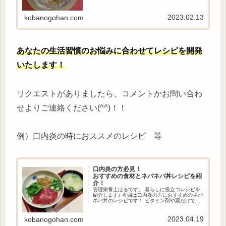
ています！ アルミホイルの中で蒸し焼きにする
ことでうま味をぎゅっと閉じ込め、塩麹のほん
のりとした塩辛さと甘辛さが絶妙です！
2023.02.13
kobanogohan.com
あなたの生活習慣のお悩みに合わせてレシピを開発
いたします！
リクエストがありましたら、コメントかお問い合わ
せよりご連絡ください(^^)！！
例）口内炎の時におススメのレシピ 等
口内炎の方必見！
おすすめの食材とネバネバ丼レシピを紹
介！
管理栄養士はるです。 暮らしに役立つレシピを
紹介します♪ 今回は口内炎の方におすすめのネバ
ネバ丼のレシピです！ ビタミン剤や薬だけで対
処するのではなく、栄養を摂って身体の内側か
らケアすることも大切です！ 口内炎ができた時
の参考にしてみてください。
2023.04.19
kobanogohan.com