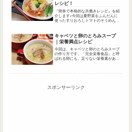
レシピ！
『簡単で本格的な共働きレシピ』を紹
介します♪今回は夏野菜をふんだんに
使ったすりおろしトマトのそうめんの
作り方です！ミキサーを持っていなく
ても作れます。栄養もたくさん摂れ
て、身体を冷やしてくれるので夏にピ
キャベツと卵のとろみスープ
ッタリの一品です。
｜栄養満点レシピ
今回は、キャベツと卵のとろみスープ
の作り方です。「完全栄養食品」と呼
ばれる卵にも、足りない栄養素がある
ってご存知でしたか？それは… ビタ
ミンCと食物繊維！そこを補ってくれ
るのが、「キャベツ」と「しいたけ」
なんです。合わせることで、一皿で主
要な栄養素を丸ごとカバーできます。
スポンサーリンク