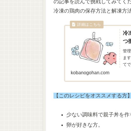
の記事を読んで挑戦してみてく
冷凍の鶏肉の保存方法と解凍方
冷
つ
管理
ま
てで
kobanogohan.com
【このレシピをオススメする方
少ない調味料で親子丼を作
卵が好きな方。