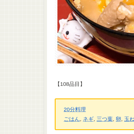
【108品目】
20分料理
ごはん
, 
ネギ
, 
三つ葉
, 
卵
, 
玉