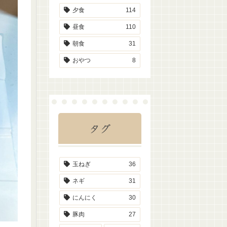
夕食
114
昼食
110
朝食
31
おやつ
8
タグ
玉ねぎ
36
ネギ
31
にんにく
30
豚肉
27