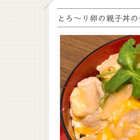
とろ～り卵の親子丼の