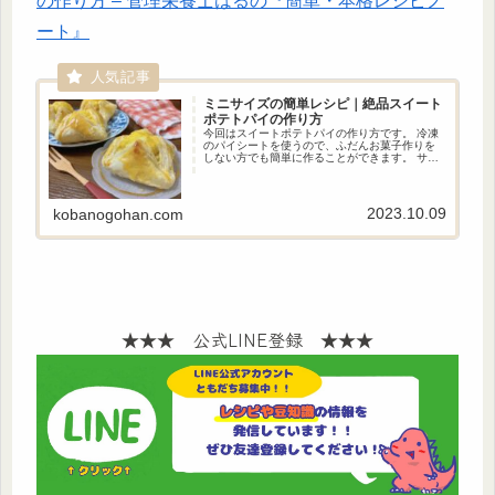
の作り方 – 管理栄養士はるの『簡単・本格レシピノ
ート』
ミニサイズの簡単レシピ｜絶品スイート
ポテトパイの作り方
今回はスイートポテトパイの作り方です。 冷凍
のパイシートを使うので、ふだんお菓子作りを
しない方でも簡単に作ることができます。 サク
サクのパイとほくほくしっとりのスイートポテ
トの相性は抜群です！ 簡単に作れるお菓子作り
に挑戦したい方、さつまいもが好きな方、パイ
を包むのが苦手な方にこのレシピをオススメし
2023.10.09
kobanogohan.com
ます。
★★★ 公式LINE登録 ★★★