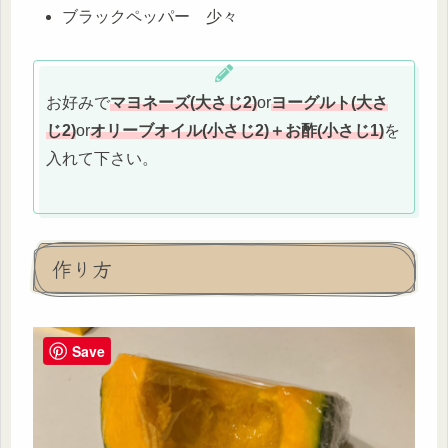
ブラックペッパー 少々
お好みで
マヨネーズ(大さじ2)
or
ヨーグルト(大さ
じ2)
or
オリーブオイル(小さじ2)＋お酢(小さじ1)
を
入れて下さい。
作り方
Save