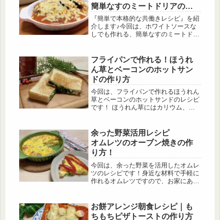
仕上がりになります！
簡単なすのミートドリアのレ
シピ！
『簡単で本格的な共働きレシピ』を紹
介します♪今回は、ホワイトソースな
しでも作れる、簡単なすのミートドリ
アのレシピです。このレシピではホワ
イトソースの代わりにマヨネーズを使
ってみました！マヨネーズを入れるこ
フライパンで作れる！ほうれ
とによって、ミートソースのトマトの
ん草とベーコンのホットサン
酸味がまろやかになります💡
ドの作り方
今回は、フライパンで作れるほうれん
草とベーコンのホットサンドのレシピ
です！ ほうれん草にはカリウム、鉄
分、ビタミンA、ビタミンCなど様々
な栄養が含まれています！ ほうれん
草の栄養が摂れて食べ応えもあるので
余った野菜活用レシピ
ぜひ作ってみて下さい。
オムレツのオーブン焼きの作
り方！
今回は、余った野菜を活用したオムレ
ツのレシピです！身近な材料で手軽に
作れるオムレツですので、お家にある
お好きな野菜で作ってみて下さい。フ
ライパンではなくオーブンで焼くの
で、付きっきりになる必要はなく疲れ
お餅アレンジ朝食レシピ｜も
ているときにも作りやすい一品です。
ちもちピザトーストの作り方