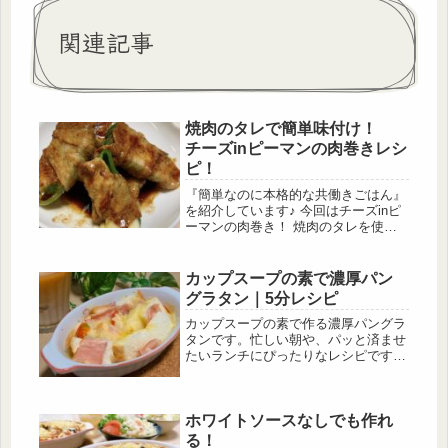
関連記事
焼肉のタレで簡単味付け！
チーズinピーマンの肉巻きレシ
ピ！
『簡単なのに本格的な共働きごはん』
を紹介しています♪ 今回はチーズinピ
ーマンの肉巻き！ 焼肉のタレを使っ
ているので、味付けに失敗することは
ありません( ｀ー´)ノ とろ～りとした
チーズと焼肉のタレがピーマンの苦み
カップスープの素で濃厚パン
を消してくれて絶品です！ ごはんが
グラタン｜5分レシピ
進むおかずになってます！
カップスープの素で作る濃厚パングラ
タンです。忙しい朝や、パッと済ませ
たいランチにぴったりなレシピです。
ホワイトソースをイチから作ると時間
がかかりますが、「カップスープの
素」を活用すれば、わずか10分で本格
ホワイトソースなしでも作れ
的なグラタンが完成します。パンがス
ープを吸って、とろ～りジューシーな
る！