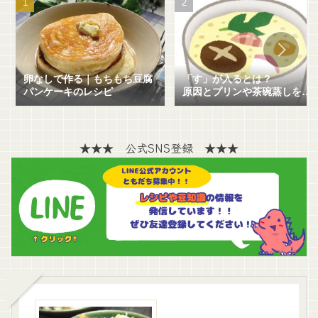
卵なしで作る｜もちもち豆腐
「す」が入るとは？
パンケーキのレシピ
原因とプリンや茶碗蒸しを失
敗せずに作る方法を解説！
★★★ 公式SNS登録 ★★★