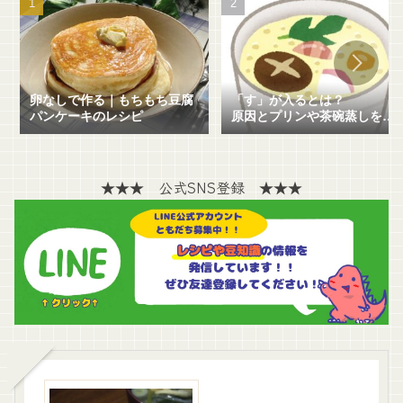
卵なしで作る｜もちもち豆腐
「す」が入るとは？
パンケーキのレシピ
原因とプリンや茶碗蒸しを失
敗せずに作る方法を解説！
★★★ 公式SNS登録 ★★★