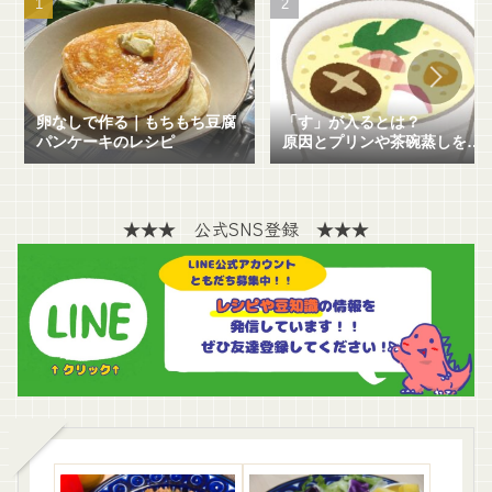
卵なしで作る｜もちもち豆腐
「す」が入るとは？
パンケーキのレシピ
原因とプリンや茶碗蒸しを失
敗せずに作る方法を解説！
★★★ 公式SNS登録 ★★★