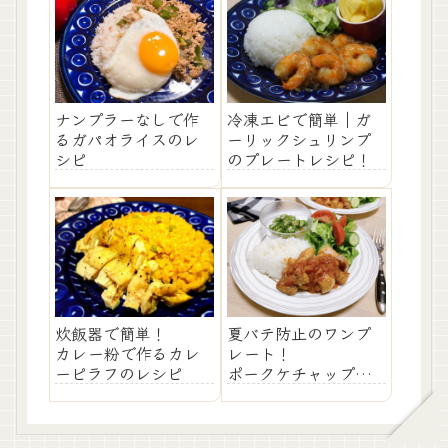
ナンプラーなしで作
冷凍エビで簡単｜ガ
るガパオライスのレ
ーリックシュリンプ
シピ
のプレートレシピ！
夏バテ防止のワンプ
炊飯器で簡単！
レート！
カレー粉で作るカレ
ポークケチャップの
ーピラフのレシピ
レシピ！