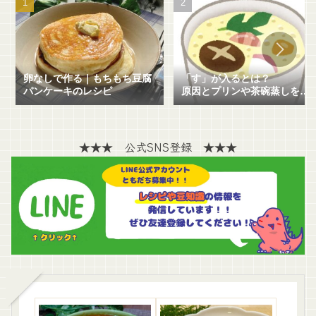
卵なしで作る｜もちもち豆腐
「す」が入るとは？
パンケーキのレシピ
原因とプリンや茶碗蒸しを失
敗せずに作る方法を解説！
★★★ 公式SNS登録 ★★★