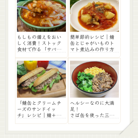
もしもの備えをおい
簡単節約レシピ｜鯖
しく消費！ストック
缶とじゃがいものト
食材で作る「サバ缶
マト煮込みの作り方
と大豆のチーズ乗
せ」レシピ
ヘルシーなのに大満
「鯖缶とクリームチ
足！
ーズのサンドイッ
さば缶を使った三色
チ」レシピ｜鯖＋ト
丼アレンジレシピ！
マトで栄養UP！