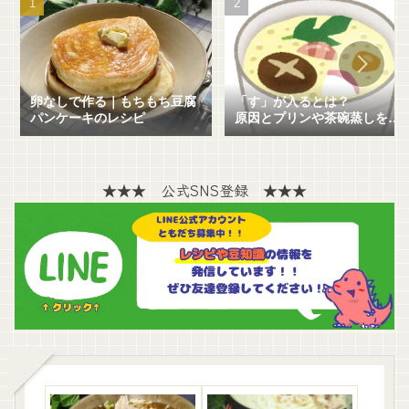
卵なしで作る｜もちもち豆腐
「す」が入るとは？
パンケーキのレシピ
原因とプリンや茶碗蒸しを失
敗せずに作る方法を解説！
★★★ 公式SNS登録 ★★★