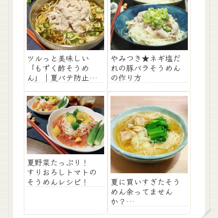
ツルっと美味しい
やみつき★ネギ塩だ
「もずく酢そうめ
れの豚バラそうめん
ん」｜夏バテ防止レ
の作り方
シピ
夏野菜たっぷり！
すりおろしトマトの
夏に買いすぎたそう
そうめんレシピ！
めん余ってません
か？
にゅうめんのレシ