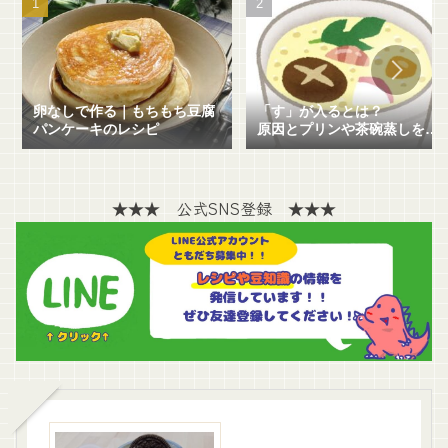
卵なしで作る｜もちもち豆腐
「す」が入るとは？
パンケーキのレシピ
原因とプリンや茶碗蒸しを失
敗せずに作る方法を解説！
★★★ 公式SNS登録 ★★★