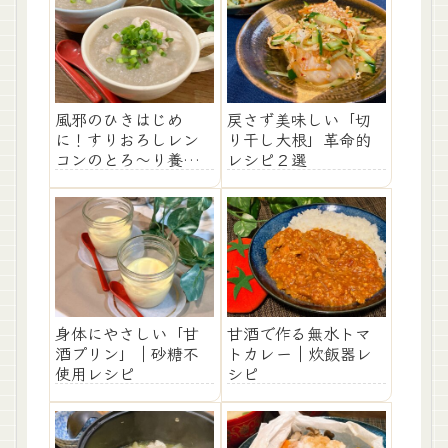
風邪のひきはじめ
戻さず美味しい「切
に！すりおろしレン
り干し大根」革命的
コンのとろ～り養生
レシピ２選
スープ
身体にやさしい「甘
甘酒で作る無水トマ
酒プリン」｜砂糖不
トカレー｜炊飯器レ
使用レシピ
シピ