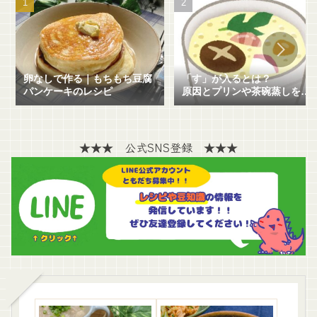
卵なしで作る｜もちもち豆腐
「す」が入るとは？
パンケーキのレシピ
原因とプリンや茶碗蒸しを失
敗せずに作る方法を解説！
★★★ 公式SNS登録 ★★★