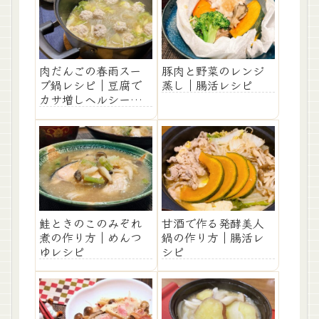
肉だんごの春雨スー
豚肉と野菜のレンジ
プ鍋レシピ｜豆腐で
蒸し｜腸活レシピ
カサ増しヘルシー腸
活
鮭ときのこのみぞれ
甘酒で作る発酵美人
煮の作り方｜めんつ
鍋の作り方｜腸活レ
ゆレシピ
シピ