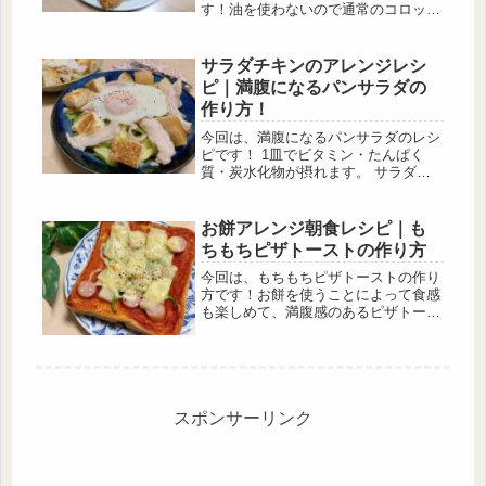
す！油を使わないので通常のコロッケ
よりもヘルシーです。ポテトサラダが
あれば忙しい朝でもササっと作ること
ができます。ポテトサラダの作り方も
サラダチキンのアレンジレシ
紹介しているのでぜひ作ってみて下さ
ピ｜満腹になるパンサラダの
い。
作り方！
今回は、満腹になるパンサラダのレシ
ピです！ 1皿でビタミン・たんぱく
質・炭水化物が摂れます。 サラダチ
キンは低糖質で高たんぱくな鶏むね肉
や鶏ささみで作られているのに、しっ
とりとしていておいしいです。 そし
お餅アレンジ朝食レシピ｜も
てプレーン、ハーブ、スモーク、ブラ
ちもちピザトーストの作り方
ックペッパーなど様々な味があり種類
が豊富です。
今回は、もちもちピザトーストの作り
方です！お餅を使うことによって食感
も楽しめて、満腹感のあるピザトース
トを作ることができます。手軽に作れ
るので忙しい朝や、小腹が空いたとき
にもオススメです。お正月のお餅が余
っていたらぜひ作ってみて下さい♪
スポンサーリンク