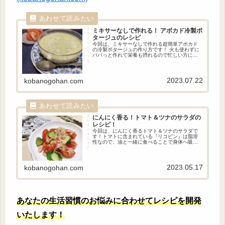
ミキサーなしで作れる！
アボカド冷製ポ
タージュのレシピ
今回は、ミキサーなしで作れる超簡単アボカド
の冷製ポタージュの作り方です！ 火も使わずに
パパっと作れて栄養も摂れるので忙しい方にピ
ッタリの一品です。 温めれば通常のポタージュ
としても食べることができます。
2023.07.22
kobanogohan.com
にんにく香る！
トマト＆ツナのサラダの
レシピ！
今回は、にんにく香るトマト＆ツナのサラダで
す！トマトに含まれている『リコピン』は脂溶
性なので、油と一緒に食べることで身体へ吸収
されやすくなります。ツナ缶はツナが油漬けに
してあるので、ツナ缶とトマトを混ぜること
で、リコピンを身体に吸収しやすくなります。
ツナ缶がノンオイルの場合はごま油を入れて下
2023.05.17
kobanogohan.com
さい。
あなたの生活習慣のお悩みに合わせてレシピを開発
いたします！