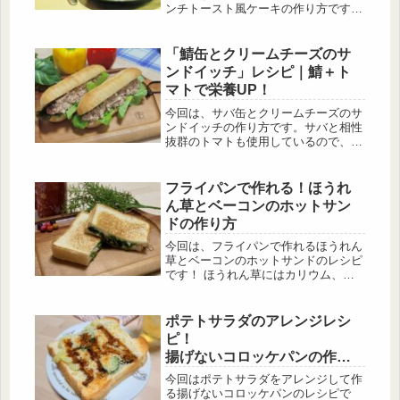
ンチトースト風ケーキの作り方です。
材料も少なくて、フライパンで簡単に
作ることができるのでぜひ作ってみて
下さい！
「鯖缶とクリームチーズのサ
ンドイッチ」レシピ｜鯖＋ト
マトで栄養UP！
今回は、サバ缶とクリームチーズのサ
ンドイッチの作り方です。サバと相性
抜群のトマトも使用しているので、栄
養素の吸収率が上がり、旨味もアップ
します！具がボリューム満点なので満
足できる一品です。食パンや、フラン
フライパンで作れる！ほうれ
スパン、ロールパンなどお好きなパン
ん草とベーコンのホットサン
で作ってみて下さい。
ドの作り方
今回は、フライパンで作れるほうれん
草とベーコンのホットサンドのレシピ
です！ ほうれん草にはカリウム、鉄
分、ビタミンA、ビタミンCなど様々
な栄養が含まれています！ ほうれん
草の栄養が摂れて食べ応えもあるので
ポテトサラダのアレンジレシ
ぜひ作ってみて下さい。
ピ！
揚げないコロッケパンの作り
方
今回はポテトサラダをアレンジして作
る揚げないコロッケパンのレシピで