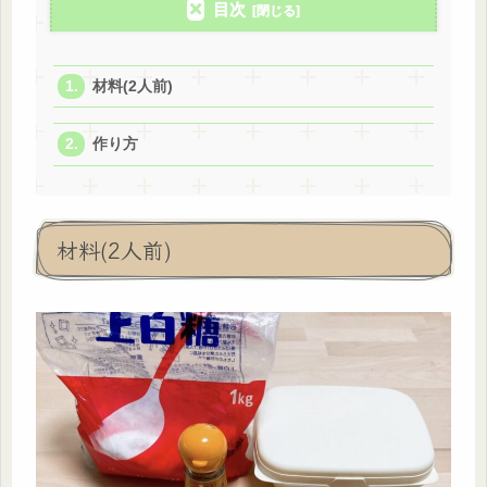
目次
材料(2人前)
作り方
材料(2人前)