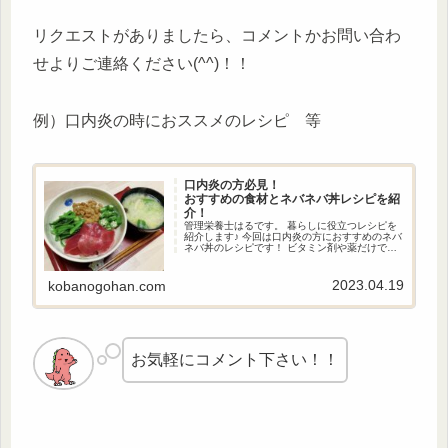
リクエストがありましたら、コメントかお問い合わ
せよりご連絡ください(^^)！！
例）口内炎の時におススメのレシピ 等
口内炎の方必見！
おすすめの食材とネバネバ丼レシピを紹
介！
管理栄養士はるです。 暮らしに役立つレシピを
紹介します♪ 今回は口内炎の方におすすめのネバ
ネバ丼のレシピです！ ビタミン剤や薬だけで対
処するのではなく、栄養を摂って身体の内側か
らケアすることも大切です！ 口内炎ができた時
の参考にしてみてください。
2023.04.19
kobanogohan.com
お気軽にコメント下さい！！