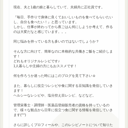
現在、夫と1歳の娘と暮らしていて、夫婦共に正社員です。
『毎日、手作りで身体に良くておいしいものを食べてもらいたい
し、自分も食べたい！』と思っています。
しかし、仕事が終わってから夜ごはん何にしようか考えて、作る
のは大変だなと感じています。。。
同じ悩みを持っている方も多いのではないでしょうか？
そんな方に向けて、簡単なのに本格的な共働きご飯をご紹介しま
す！
どれもオリジナルレシピです♪
1人暮らしや主婦の方にもおススメです！
何を作ろうか迷った時にはこのブログを見て下さい☺
また、暮らしに役立つレシピや食に関する豆知識を発信していき
ます！
ヘルシーなレシピや、塩分控え目レシピ、などなど。
管理栄養士・調理師・医薬品登録販売者の資格を持っているの
で、様々な観点から日常に役立つ食に関する情報を発信していき
ます(^^)
さらに詳しくプロフィールや、このレシピノートについて知りた