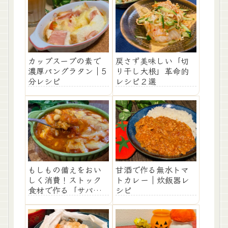
カップスープの素で
戻さず美味しい「切
濃厚パングラタン｜5
り干し大根」革命的
分レシピ
レシピ２選
もしもの備えをおい
甘酒で作る無水トマ
しく消費！ストック
トカレー｜炊飯器レ
食材で作る「サバ缶
シピ
と大豆のチーズ乗
せ」レシピ