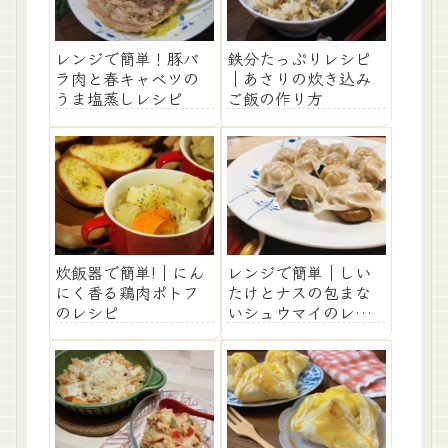
レンジで簡単！豚バ
鉄分たっぷりレシピ
ラ肉と春キャベツの
｜あさりの炊き込み
うま塩蒸しレシピ
ご飯の作り方
炊飯器で簡単!｜にん
レンジで簡単｜しい
にく香る鶏肉ポトフ
たけとナスの包まな
のレシピ
いシュウマイのレシ
ピ