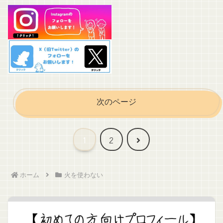
次のページ
次
1
2
へ
ホーム
火を使わない