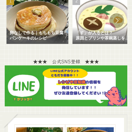
卵なしで作る｜もちもち豆腐
「す」が入るとは？
パンケーキのレシピ
原因とプリンや茶碗蒸しを失
敗せずに作る方法を解説！
★★★ 公式SNS登録 ★★★