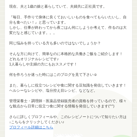
現在、夫と1歳の娘と暮らしていて、夫婦共に正社員です。
『毎日、手作りで身体に良くておいしいものを食べてもらいたいし、自
分も食べたい！』と思っています。
しかし、仕事が終わってから夜ごはん何にしようか考えて、作るのは大
変だなと感じています。。。
同じ悩みを持っている方も多いのではないでしょうか？
そんな方に向けて、簡単なのに本格的な共働きご飯をご紹介します！
どれもオリジナルレシピです♪
1人暮らしや主婦の方にもおススメです！
何を作ろうか迷った時にはこのブログを見て下さい☺
また、暮らしに役立つレシピや食に関する豆知識を発信していきます！
ヘルシーなレシピや、塩分控え目レシピ、などなど。
管理栄養士・調理師・医薬品登録販売者の資格を持っているので、様々
な観点から日常に役立つ食に関する情報を発信していきます(^^)
さらに詳しくプロフィールや、このレシピノートについて知りたい方は
↓こちらをクリックしてください♪
プロフィール詳細はこちら