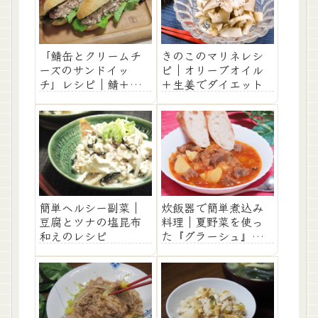
「鯖缶とクリームチ
きのこのマリネレシ
ーズのサンドイッ
ピ｜オリーブオイル
チ」レシピ｜鯖＋ト
＋生姜でダイエット
マトで栄養UP！
簡単ヘルシー副菜｜
炊飯器で簡単煮込み
豆腐とツナの塩昆布
料理｜夏野菜を使っ
和えのレシピ
た『グラーシュ』の
レシピ