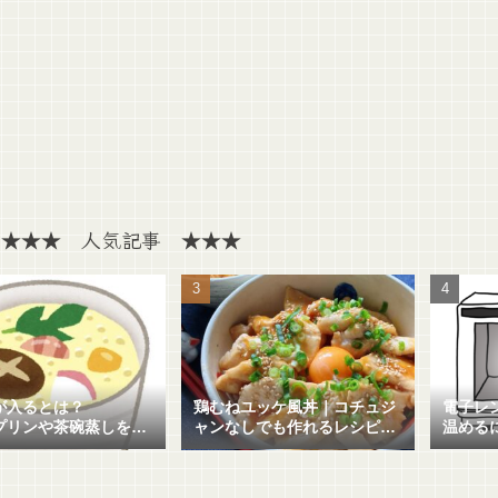
★★★ 人気記事 ★★★
が入るとは？
鶏むねユッケ風丼｜コチュジ
電子レ
プリンや茶碗蒸しを失
ャンなしでも作れるレシピも
温める
に作る方法を解説！
紹介！
ムラの
解説！