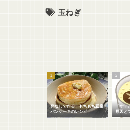
玉ねぎ
卵なしで作る｜もちもち豆腐
「す」
パンケーキのレシピ
原因と
敗せず