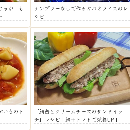
じゃが｜も
ナンプラーなしで作るガパオライスのレ
ー
シピ
がいものト
「鯖缶とクリームチーズのサンドイッ
チ」レシピ｜鯖＋トマトで栄養UP！