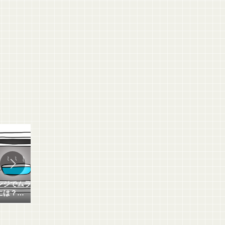
ンジでムラなく均一に
口内炎の方必見！
ホワイ
には？
おすすめの食材とネバネバ丼
る！
原因や加熱の仕組みも
レシピを紹介！
簡単な
シピ！