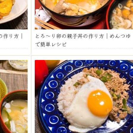
の作り方｜
とろ～り卵の親子丼の作り方｜めんつゆ
で簡単レシピ