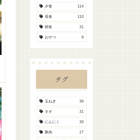
夕食
114
昼食
110
朝食
31
おやつ
8
タグ
玉ねぎ
36
ネギ
31
にんにく
30
豚肉
27